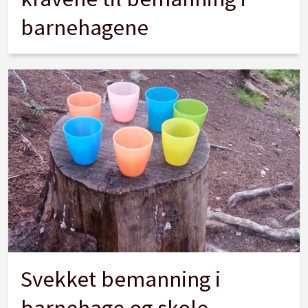
barnehagene
Svekket bemanning i
barnehage og skole