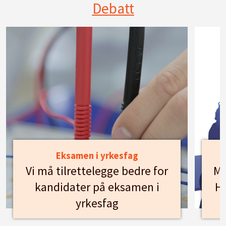
Debatt
Eksamen i yrkesfag
Vi må tilrettelegge bedre for
Mø
kandidater på eksamen i
Hu
yrkesfag