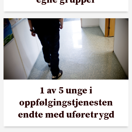
1 av 5 unge i
oppfølgingstjenesten
endte med uføretrygd