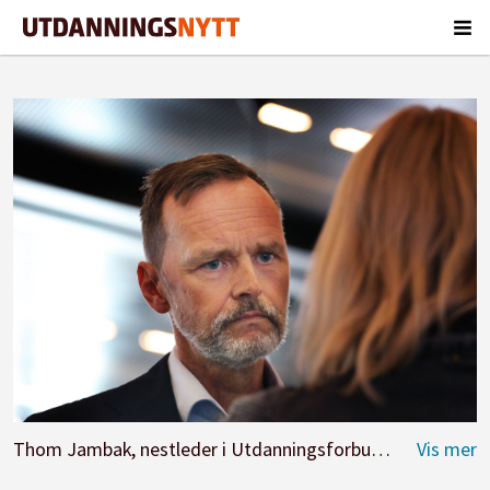
Thom Jambak, nestleder i Utdanningsforbundet.
Foto: J