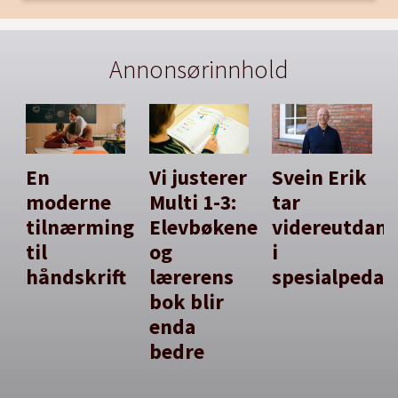
Annonsørinnhold
En
Vi justerer
Svein Erik
moderne
Multi 1-3:
tar
tilnærming
Elevbøkene
videreutdan
til
og
i
håndskrift
lærerens
spesialpedag
bok blir
enda
bedre