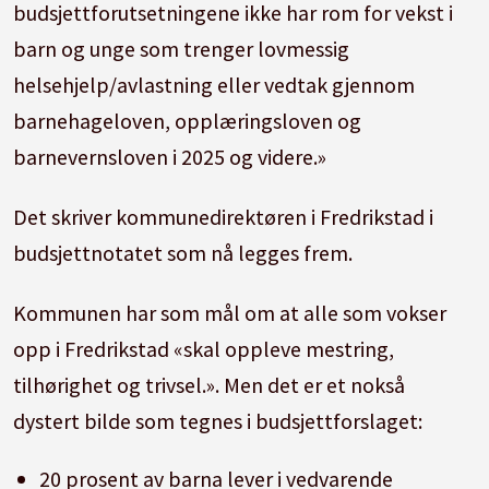
budsjettforutsetningene ikke har rom for vekst i
barn og unge som trenger lovmessig
helsehjelp/avlastning eller vedtak gjennom
barnehageloven, opplæringsloven og
barnevernsloven i 2025 og videre.»
Det skriver kommunedirektøren i Fredrikstad i
budsjettnotatet som nå legges frem.
Kommunen har som mål om at alle som vokser
opp i Fredrikstad «skal oppleve mestring,
tilhørighet og trivsel.». Men det er et nokså
dystert bilde som tegnes i budsjettforslaget:
20 prosent av barna lever i vedvarende