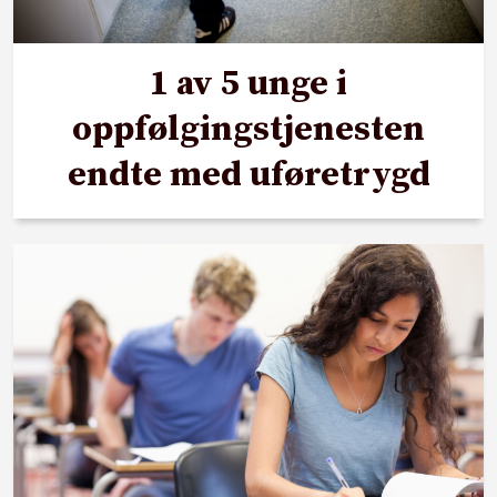
1 av 5 unge i
oppfølgingstjenesten
endte med uføretrygd