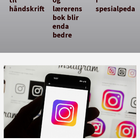
håndskrift
lærerens
spesialpedag
bok blir
enda
bedre