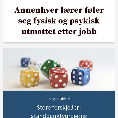
Annenhver lærer føler
seg fysisk og psykisk
utmattet etter jobb
Fagartikkel
Store forskjeller i
standpunktvurdering