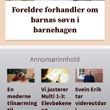
Foreldre forhandler om
barnas søvn i
barnehagen
Annonsørinnhold
En
Vi justerer
Svein Erik
moderne
Multi 1-3:
tar
tilnærming
Elevbøkene
videreutdan
til
og
i