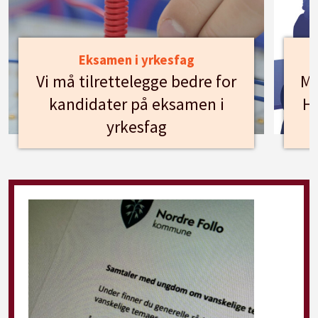
Eksamen i yrkesfag
Vi må tilrettelegge bedre for
Mø
kandidater på eksamen i
Hu
yrkesfag