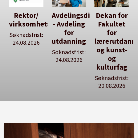
Avdelingsdirektør
Dekan for
Her kan
tsleiar
- Avdeling
Fakultet
du utlyse
for
for
en ledig
:
utdanning
lærerutdanning
stilling
og kunst-
Søknadsfrist:
Se våre
og
24.08.2026
stillingspakker
kulturfag
Søknadsfrist:
20.08.2026