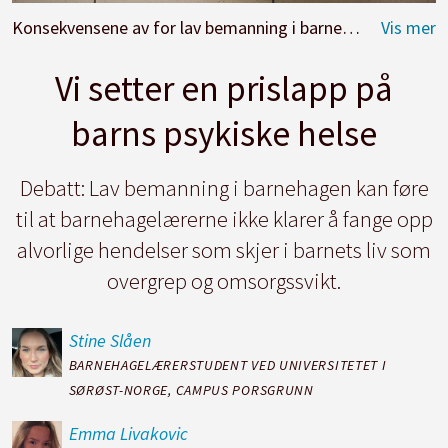
Konsekvensene av for lav bemanning i barnehagen kan i ytterste konsekvensen føre til at vi ikke fanger opp alvorlige hendelser som skjer i barnets liv, mener barnehagelærerstudenter ved Universitetet i Sørøst-Norge
Vi setter en prislapp på
barns psykiske helse
Debatt: Lav bemanning i barnehagen kan føre
til at barnehagelærerne ikke klarer å fange opp
alvorlige hendelser som skjer i barnets liv som
overgrep og omsorgssvikt.
Stine
Slåen
BARNEHAGELÆRERSTUDENT VED UNIVERSITETET I
SØRØST-NORGE, CAMPUS PORSGRUNN
Emma
Livakovic