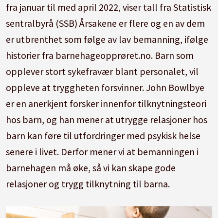
fra januar til med april 2022, viser tall fra Statistisk
sentralbyrå (SSB) Årsakene er flere og en av dem
er utbrenthet som følge av lav bemanning, ifølge
historier fra barnehageopprøret.no. Barn som
opplever stort sykefravær blant personalet, vil
oppleve at tryggheten forsvinner. John Bowlbye
er en anerkjent forsker innenfor tilknytningsteori
hos barn, og han mener at utrygge relasjoner hos
barn kan føre til utfordringer med psykisk helse
senere i livet. Derfor mener vi at bemanningen i
barnehagen må øke, så vi kan skape gode
relasjoner og trygg tilknytning til barna.