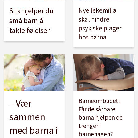
Slik hjelper du
Nye lekemiljø
skal hindre
små barn å
psykiske plager
takle følelser
hos barna
Barneombudet:
– Vær
Får de sårbare
sammen
barna hjelpen de
trenger i
med barna i
barnehagen?