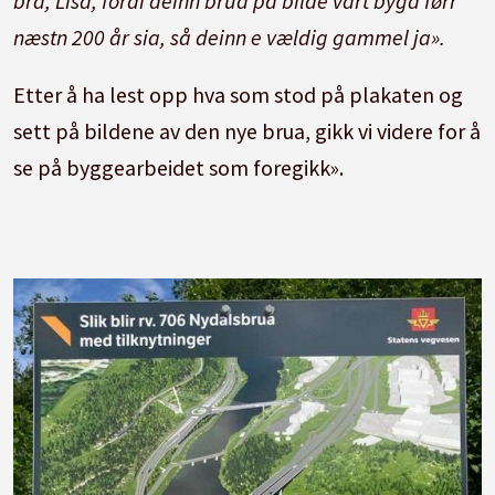
bra, Lisa, fordi deinn brua på bilde vart bygd førr
næstn 200 år sia, så deinn e vældig gammel ja».
Etter å ha lest opp hva som stod på plakaten og
sett på bildene av den nye brua, gikk vi videre for å
se på byggearbeidet som foregikk».