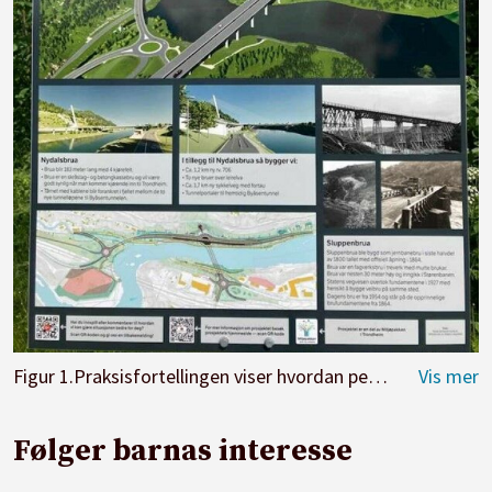
Figur 1.Praksisfortellingen viser hvordan pedagogen griper øyeblikket og følger barnas interesse for en plakat de får øye på.
Følger barnas interesse