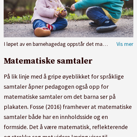
I løpet av en barnehagedag oppstår det mange øyeblikk som, med ekstra oppmerksomhet fra det pedagogiske personalet, kan bli både minneverdige og lærerike for barn.
Matematiske samtaler
På lik linje med å gripe øyeblikket for språklige
samtaler åpner pedagogen også opp for
matematiske samtaler om det barna ser på
plakaten. Fosse (2016) framhever at matematiske
samtaler både har en innholdsside og en
formside. Det å være matematisk, reflekterende
og strekke seg mot videre læring viser til