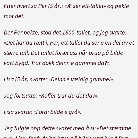
Etter hvert sa Per (5 år): «Æ ser ett-tallet» og pekte
mot det.
Der Per pekte, stod det 1800-tallet, og jeg svarte:
«Det har du rætt i, Per, ett-tallet du ser e en del av et
større tall. Det tallet foræl oss når brua på bilde
vart bygd. Trur dokk deinn e gammel da?».
Lisa (5 år) svarte: «Deinn e vældig gammel».
Jeg fortsatte: «Koffer trur du det da?».
Lisa svarte: «Fordi bilde e grå».
Jeg fulgte opp dette svaret med å si: «Det stæmme