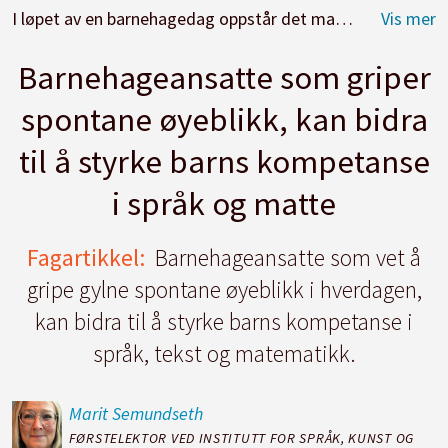
I løpet av en barnehagedag oppstår det mange øyeblikk som, med ekstra oppmerksomhet fra det pedagogiske personalet, kan bli både minneverdige og lærerike for barn.
Barnehageansatte som griper
spontane øyeblikk, kan bidra
til å styrke barns kompetanse
i språk og matte
Fagartikkel:
Barnehageansatte som vet å
gripe gylne spontane øyeblikk i hverdagen,
kan bidra til å styrke barns kompetanse i
språk, tekst og matematikk.
Marit
Semundseth
FØRSTELEKTOR VED INSTITUTT FOR SPRÅK, KUNST OG