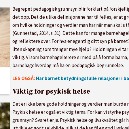
Begrepet pedagogisk grunnsyn blir forklart på forskjelli
det opp. Det de ulike definisjonene har til felles, er at
om hvilke holdninger og verdier man har når man skal ut
(Gunnestad, 2014, s. 31). Dette kan for mange barnehag
og reflektere over. For hva er egentlig ditt syn på barn
liten skapning som trenger mye hjelp? Holdningen vi tar
viktig. Vi som barnehagelærere er med på å forme barna, o
barnehagehverdag må ha en pedagogisk begrunnelse.
LES OGSÅ:
Har barnet betydningsfulle relasjoner i b
Viktig for psykisk helse
Det er ikke bare gode holdninger og verdier man burde 
Psykisk helse er også et viktig tema. For kan vi styrke 
grunnsyn? Svaret er ja. Psykisk helse og livskvalitet går h
utvikle et godt selvbilde, slik at de kan få en god livskva