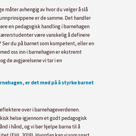
ge måter avhengig av hvor du velger å slå
 grunnprinsippene er de samme. Det handler
føre en pedagogisk handling i barnehagen
elærerstudenter være vanskelig å definere
et? Ser du på barnet som kompetent, eller en
 med oss inn i barnehagen er ekstremt
g de avgjørelsene vi tar i en
arnehagen, er det med på å styrke barnet
reflektere over i barnehageverdenen.
psykisk helse igjennom et godt pedagogisk
ånd i hånd, og vi bør hjelpe barna til å
litet (FHI, 2018). Hvordan kan vi som snart