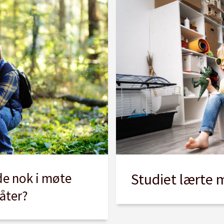
de nok i møte
Studiet lærte m
åter?