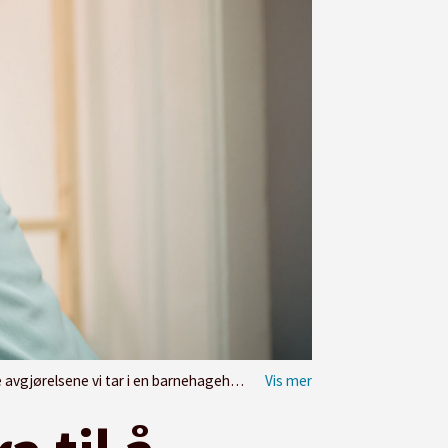
e, sier barnehagelærerstudent Sandra Risan Aasen ved DMMH.