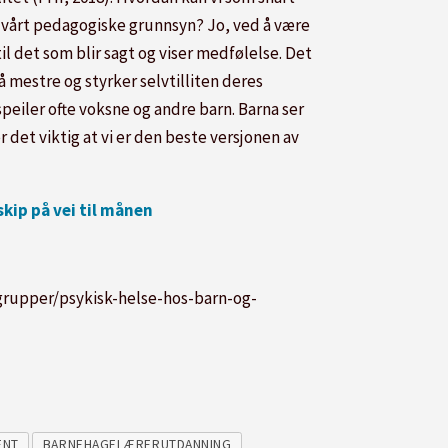
m vårt pedagogiske grunnsyn? Jo, ved å være
til det som blir sagt og viser medfølelse. Det
 mestre og styrker selvtilliten deres
peiler ofte voksne og andre barn. Barna ser
r det viktig at vi er den beste versjonen av
skip på vei til månen
n/grupper/psykisk-helse-hos-barn-og-
ENT
BARNEHAGELÆRERUTDANNING