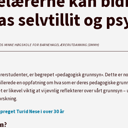
lærerne kan bidra
s selvtillit og p
DS MINNE HØGSKOLE FOR BARNEHAGELÆRERUTDANNING (DMMH)
rerstudenter, er begrepet «pedagogisk grunnsyn». Dette er no
r allerede en oppfatning om hva som er deres pedagogiske grun
 er likevel viktig at vi jevnlig reflekterer over vårt grunnsyn –
orskning.
preget Turid Nese i over 30 år
n?