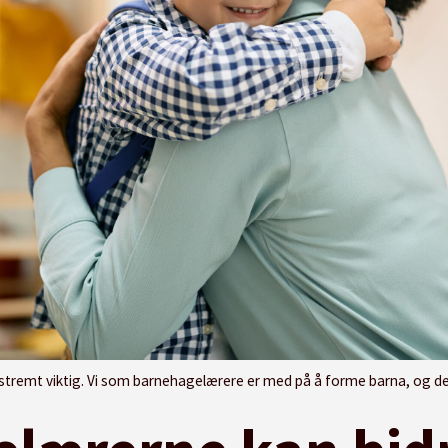
gelærere er med på å forme barna, og de avgjørelsene vi tar i en barnehagehverdag må ha en pedagogisk begrunnels