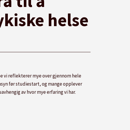
 til å
sykiske helse
e vi reflekterer mye over gjennom hele
nsyn før studiestart, og mange opplever
 uavhengig av hvor mye erfaring vi har.