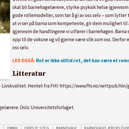
skal bli barnehagelærere, styrke psykisk helse igjenno
gode rollemodeller, som tør å gi av oss selv – som lytter 
at vi ser på barna som kompetente, gir dem mulighet til å
igjennom de handlingene vi utfører i barnehagen. Barna s
opp til de voksne og vil gjerne være slik som oss. Derfor e
oss selv.
LES OGSÅ:
Rot er ikke alltid rot, det kan være et rom
Litteratur
 – Livskvalitet. Hentet fra FHI: https://www.fhi.no/nettpub/hi
gelærere. Oslo: Universitetsforlaget.
E
DMMH
FØRSTE STEG
BARNEHAGE
BARNEHAGELÆRERSTUD