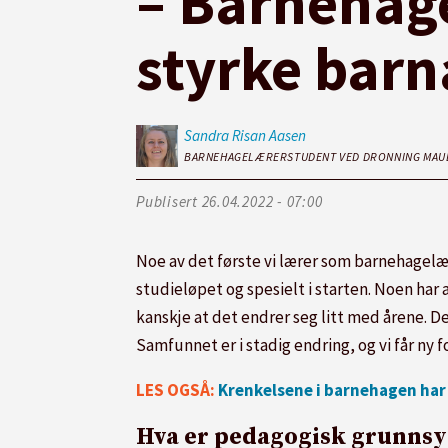
– Barnehage
styrke barna
Sandra
Risan Aasen
BARNEHAGELÆRERSTUDENT VED DRONNING MAU
Publisert
26.04.2022 - 07:00
Noe av det første vi lærer som barnehagelæ
studieløpet og spesielt i starten. Noen ha
kanskje at det endrer seg litt med årene. Det
Samfunnet er i stadig endring, og vi får ny f
LES OGSÅ:
Krenkelsene i barnehagen har 
Hva er pedagogisk grunnsy