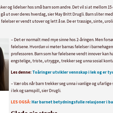
sker og lidelser hos små barn som andre. Det vil si at mellom 1
l gå ut over deres hverdag, sier May Britt Drugli. Barn sliter me
følelser er vendt utover og lett å se. De er trassige, sinte, uroli
– Det er normalt med mye sinne hos 2-åringen. Men forsø
følelsene. Hvordan vi møter barnas følelser i barnehagen 
professoren. Barn som har følelsene vendt innover kan h
engstelige, triste, utrygge, trekker seg unna sosial kontak
Les denne:
Toåringer utvikler vennskap i lek og er ty
– Vær obs når barn trekker seg unna i vanlige og ufarlige 
i lek og samspill, sier Drugli.
LES OGSÅ:
Har barnet betydningsfulle relasjoner i b