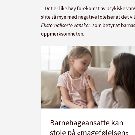
– Det er like høy forekomst av psykiske van
slite så mye med negative følelser at det vi
Eksternaliserte vansker
, som betyr at barnas 
oppmerksomheten.
Barnehageansatte kan
stole på «magefølelsen»