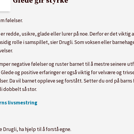
Glede gir styrke
 følelser.
er redde, usikre, glade eller lurer på noe. Derfor er det viktig 
ensidig rolle i samspillet, sier Drugli. Som voksen eller barneh
velser.
mper negative følelser og ruster barnet til å mestre seinere utfo
 Glede og positive erfaringer er også viktig for velvære og tri
lser. Da vil barnet oppleve seg forstått. Setter du ord på barn
i dobbelt så stor.
rns livsmestring
 Drugli, ha hjelp til å forstå egne.