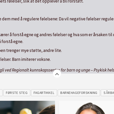
ts følelser, slik at det opplever å bli forstått.
e dem med å regulere følelsene: Da vil negative følelser reguler
ærer å forstå egne og andres følelser og hva som er årsaken til
å forstå egne.
oen trenger mye støtte, andre lite.
lelser. Barn imiterer voksne.
rugli ved Regionalt kunnskapssenter for barn og unge – Psykisk h
FØRSTE STEG
FAGARTIKKEL
BARNEHAGEFORSKNING
SÅRBA