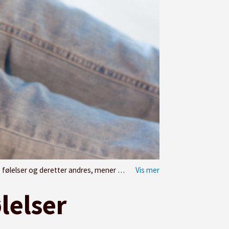
andres, mener professor May Britt Drugli NTNU.
lelser