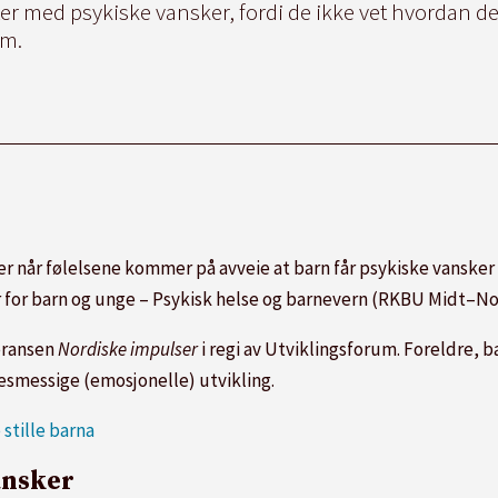
er med psykiske vansker, fordi de ikke vet hvordan de 
em.
er når følelsene kommer på avveie at barn får psykiske vansker 
 for barn og unge – Psykisk helse og barnevern (RKBU Midt–No
eransen
Nordiske impulser
i regi av Utviklingsforum. Foreldre,
esmessige (emosjonelle) utvikling.
stille barna
ansker