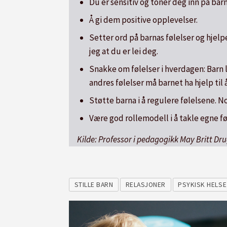
Du er sensitiv og toner deg inn på barne
Å gi dem positive opplevelser.
Setter ord på barnas følelser og hjelp
jeg at du er lei deg.
Snakke om følelser i hverdagen: Barn l
andres følelser må barnet ha hjelp til 
Støtte barna i å regulere følelsene. N
Være god rollemodell i å takle egne fø
Kilde: Professor i pedagogikk May Britt D
STILLE BARN
RELASJONER
PSYKISK HELSE