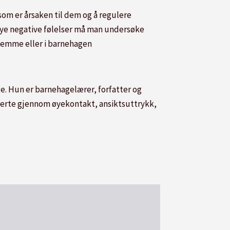
som er årsaken til dem og å regulere
r mye negative følelser må man undersøke
hjemme eller i barnehagen
e. Hun er barnehagelærer, forfatter og
serte gjennom øyekontakt, ansiktsuttrykk,