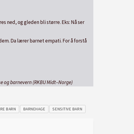
es ned, og gleden bli større. Eks: Nå ser
 dem. Da lærer barnet empati. For å forstå
else og barnevern (RKBU Midt–Norge)
RE BARN
BARNEHAGE
SENSITIVE BARN