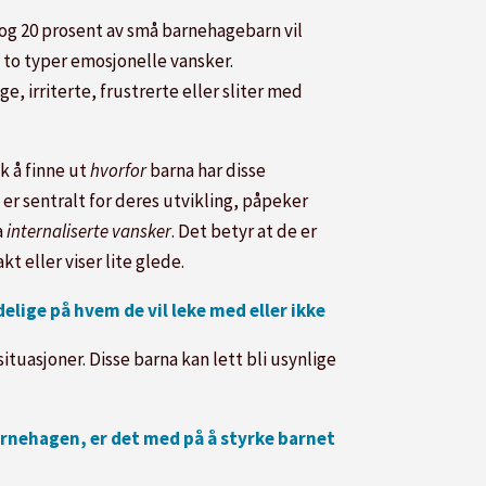
5 og 20 prosent av små barnehagebarn vil
d to typer emosjonelle vansker.
ge, irriterte, frustrerte eller sliter med
k å finne ut
hvorfor
barna har disse
er sentralt for deres utvikling, påpeker
a
internaliserte vansker
. Det betyr at de er
t eller viser lite glede.
delige på hvem de vil leke med eller ikke
situasjoner. Disse barna kan lett bli usynlige
arnehagen, er det med på å styrke barnet