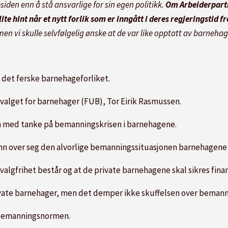
esiden enn å stå ansvarlige for sin egen politikk.
Om Arbeiderpartie
lite hint når et nytt forlik som er inngått i deres regjeringstid f
t, men vi skulle selvfølgelig ønske at de var like opptatt av barn
 det ferske barnehageforliket.
eutvalget for barnehager (FUB), Tor Eirik Rasmussen.
om med tanke på bemanningskrisen i barnehagene.
inn over seg den alvorlige bemanningssituasjonen barnehagene s
valgfrihet består og at de private barnehagene skal sikres fina
rivate barnehager, men det demper ikke skuffelsen over bemann
e bemanningsnormen.