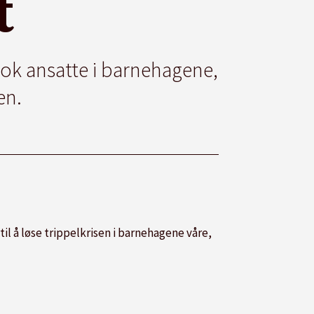
t
e nok ansatte i barnehagene,
ien.
til å løse trippelkrisen i barnehagene våre,