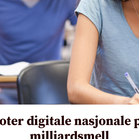
oter digitale nasjonale 
milliardsmell