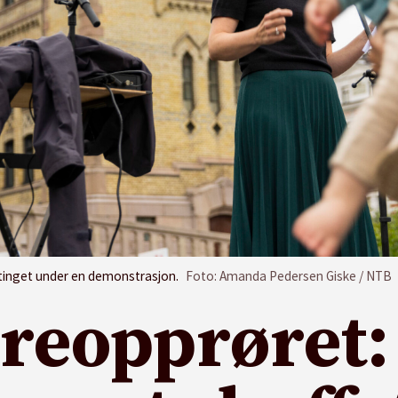
rtinget under en demonstrasjon.
Foto: Amanda Pedersen Giske / NTB
reopprøret: 