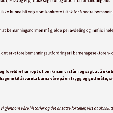
ødt, MDG og Frp) trakk seg i tur og orden fra forhandlingene.
e ikke kunne bli enige om konkrete tiltak for å bedre bemannin
m at bemanningsnormen må gjelde per avdeling og innfris i hel
at det er «store bemanningsutfordringer i barnehagesektoren» og
 og foreldre har ropt ut om krisen vi står i og sagt at å øke
ehagene til å ivareta barna våre på en trygg og god måte, s
vi gjennom våre historier og det ansatte forteller, vist at absolut