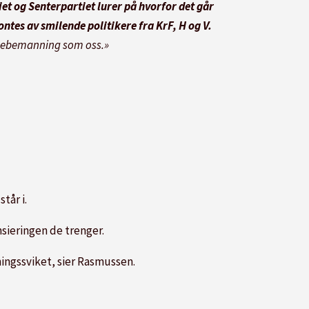
t og Senterpartiet lurer på hvorfor det går
rontes av smilende politikere fra KrF, H og V.
ehagebemanning som oss.»
tår i.
nsieringen de trenger.
ingssviket, sier Rasmussen.