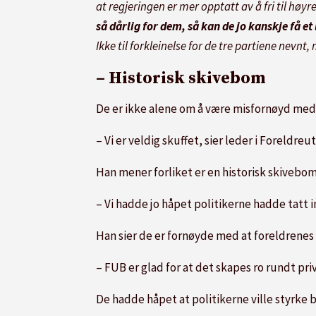
at regjeringen er mer opptatt av å fri til høyr
så dårlig for dem, så kan de jo kanskje få et 
Ikke til forkleinelse for de tre partiene nevn
– Historisk skivebom
De er ikke alene om å være misfornøyd med
– Vi er veldig skuffet, sier leder i Foreldr
Han mener forliket er en historisk skiveb
– Vi hadde jo håpet politikerne hadde tatt 
Han sier de er fornøyde med at foreldrenes 
– FUB er glad for at det skapes ro rundt p
De hadde håpet at politikerne ville styrk