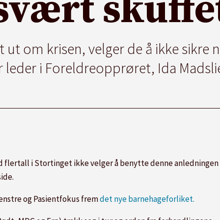
svært skuffe
opt ut om krisen, velger de å ikke sikr
r leder i Foreldreopprøret, Ida Madsl
d flertall i Stortinget ikke velger å benytte denne anledningen 
side.
Venstre og Pasientfokus frem
det nye barnehageforliket.