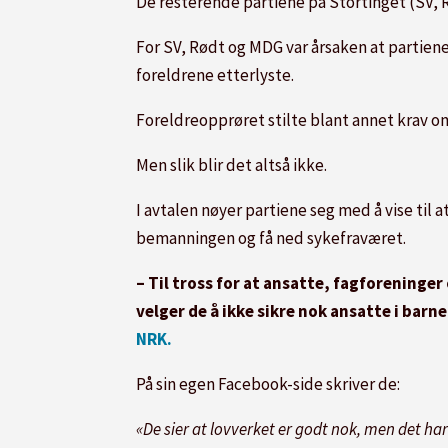
De resterende partiene på Stortinget (SV, R
For SV, Rødt og MDG var årsaken at partien
foreldrene etterlyste.
Foreldreopprøret stilte blant annet krav o
Men slik blir det altså ikke.
I avtalen nøyer partiene seg med å vise til 
bemanningen og få ned sykefraværet.
– Til tross for at ansatte, fagforeninger
velger de å ikke sikre nok ansatte i barn
NRK.
På sin egen Facebook-side skriver de:
«De sier at lovverket er godt nok, men det har 