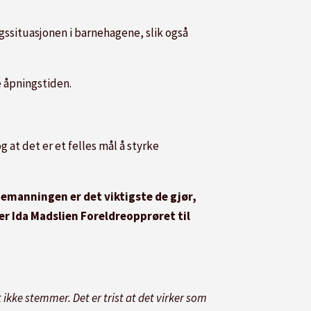
gssituasjonen i barnehagene, slik også
e åpningstiden.
 at det er et felles mål å styrke
 bemanningen er det viktigste de gjør,
ier Ida Madslien Foreldreopprøret til
t ikke stemmer. Det er trist at det virker som