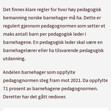
i 65 prosent.
Det finnes klare regler for hvor høy pedagogisk
bemanning norske barnehager må ha. Dette er
Over 2800 årsverk med barnehagelærere
regulert gjennom pedagognormen som setter et
mangler for at alle barnehager skal kunne
maks antall barn per pedagogisk leder i
oppfylle pedagognormen.
barnehagene. En pedagogisk leder skal være en
Av landets største kommuner kommer
barnehagelærer eller ha tilsvarende pedagogisk
Lillestrøm dårligst ut i statistikken.
utdanning.
Andelen barnehager som oppfylte
Oppsummeringen er generert av Labrador AI,
pedagognormen steg fram mot 2021. Da oppfylte
men gjennomlest av en journalist.
71 prosent av barnehagene pedagognormen.
Deretter har det gått nedover.