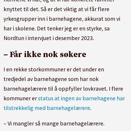
barnehagelærer eller annen treårig
knyttet til det. Så er det viktig at vi får flere
pedagogisk utdanning med videreutdanning i
yrkesgrupper inn i barnehagene, akkurat som vi
barnehagepedagogikk.
har i skolene. Det tenker jeg er en styrke, sa
Nordtun i intervjuet i desember 2023.
Kommunen kan gi dispensasjon fra
utdanningskravet for inntil ett år om gangen,
– Får ikke nok søkere
slik at en person som ikke oppfyller
I en rekke storkommuner er det under en
utdanningskravet, kan jobbe som pedagogisk
tredjedel av barnehagene som har nok
leder.
barnehagelærere til å oppfyller lovkravet. I flere
Kilde: Utdanningsdirektoratet.
kommuner er
status at ingen av barnehagene har
tilstrekkelig med barnehagelærere
.
– Vi mangler så mange barnehagelærere.