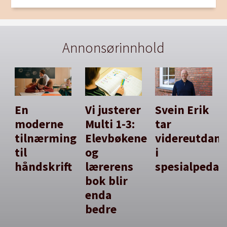
Annonsørinnhold
En
Vi justerer
Svein Erik
moderne
Multi 1-3:
tar
tilnærming
Elevbøkene
videreutdan
til
og
i
håndskrift
lærerens
spesialpedag
bok blir
enda
bedre