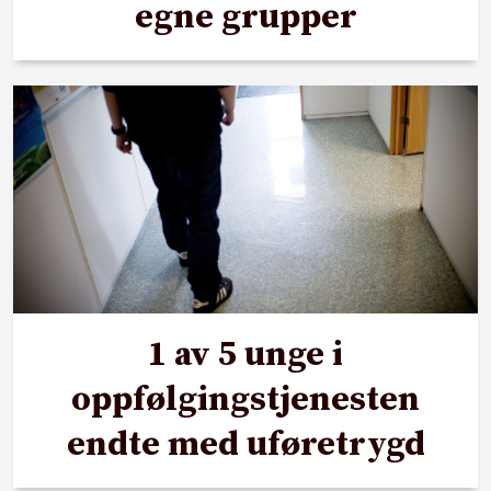
egne grupper
1 av 5 unge i
oppfølgingstjenesten
endte med uføretrygd