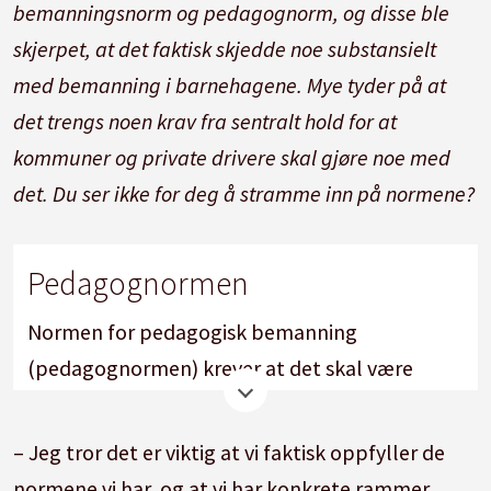
bemanningsnorm og pedagognorm, og disse ble
skjerpet, at det faktisk skjedde noe substansielt
med bemanning i barnehagene. Mye tyder på at
det trengs noen krav fra sentralt hold for at
kommuner og private drivere skal gjøre noe med
det. Du ser ikke for deg å stramme inn på normene?
Pedagognormen
Normen for pedagogisk bemanning
(pedagognormen) krever at det skal være
minst 1 pedagogisk leder per 7 barn under 3 år,
og minst 1 pedagogisk leder per 14 barn over 3
– Jeg tror det er viktig at vi faktisk oppfyller de
år.Pedagogiske ledere må ha utdanning som
normene vi har, og at vi har konkrete rammer