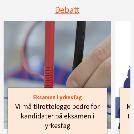
Debatt
Eksamen i yrkesfag
Vi må tilrettelegge bedre for
Mø
kandidater på eksamen i
Hu
yrkesfag