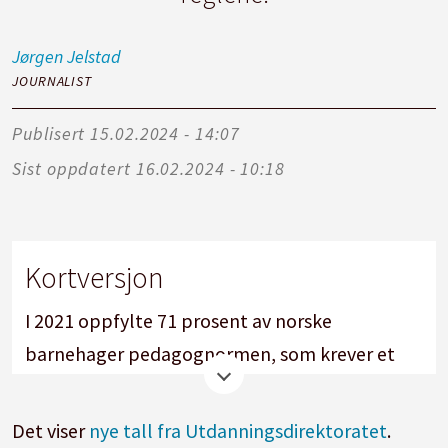
Jørgen
Jelstad
JOURNALIST
Publisert
15.02.2024 - 14:07
Sist oppdatert
16.02.2024 - 10:18
Kortversjon
I 2021 oppfylte 71 prosent av norske
barnehager pedagognormen, som krever et
maks antall barn per pedagogisk leder.
Det viser
nye tall fra Utdanningsdirektoratet
.
Den andelen har falt to år på rad og er nå nede