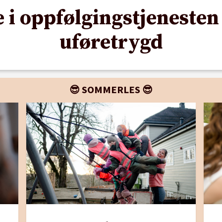
e i oppfølgingstjeneste
uføretrygd
😎 SOMMERLES 😎