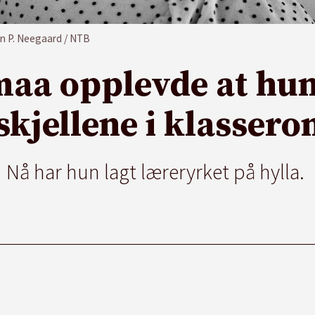
n P. Neegaard / NTB
aa opplevde at hun
rskjellene i klasser
Nå har hun lagt læreryrket på hylla.