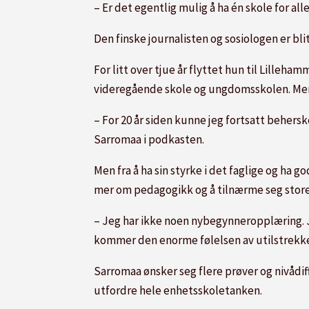
– Er det egentlig mulig å ha én skole for al
Den finske journalisten og sosiologen er bl
For litt over tjue år flyttet hun til Lilleh
videregående skole og ungdomsskolen. Men i
– For 20 år siden kunne jeg fortsatt behersk
Sarromaa i podkasten.
Men fra å ha sin styrke i det faglige og ha
mer om pedagogikk og å tilnærme seg store 
– Jeg har ikke noen nybegynneropplæring. Je
kommer den enorme følelsen av utilstrekkelig
Sarromaa ønsker seg flere prøver og nivådiff
utfordre hele enhetsskoletanken.