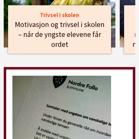
Trivsel i skolen
Motivasjon og trivsel i skolen
– når de yngste elevene får
n
ordet
m