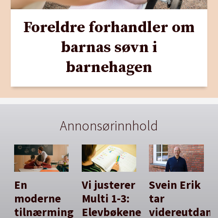
Foreldre forhandler om
barnas søvn i
barnehagen
Annonsørinnhold
En
Vi justerer
Svein Erik
moderne
Multi 1-3:
tar
tilnærming
Elevbøkene
videreutdan