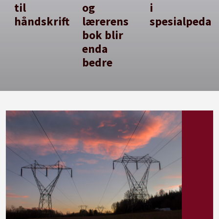
til
og
i
håndskrift
lærerens
spesialpedag
bok blir
enda
bedre