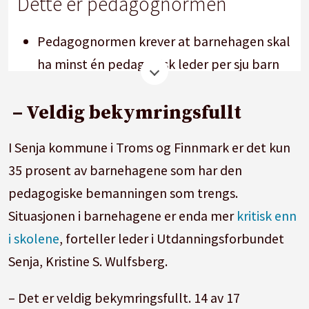
Dette er pedagognormen
Pedagognormen krever at barnehagen skal
ha minst én pedagogisk leder per sju barn
under tre år og én pedagogisk leder per
fjorten barn over tre år.
– Veldig bekymringsfullt
Pedagogiske ledere må ha utdanning som
I Senja kommune i Troms og Finnmark er det kun
barnehagelærer eller annen treårig
35 prosent av barnehagene som har den
pedagogisk utdanning med
pedagogiske bemanningen som trengs.
videreutdanning i barnehagepedagogikk.
Situasjonen i barnehagene er enda mer
kritisk enn
Kommunen kan gi dispensasjon fra
i skolene
, forteller leder i Utdanningsforbundet
utdanningskravet for inntil ett år om
Senja, Kristine S. Wulfsberg.
gangen, slik at en person som ikke
– Det er veldig bekymringsfullt. 14 av 17
oppfyller utdanningskravet, kan jobbe som