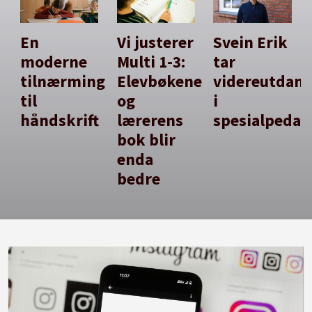
En
Vi justerer
Svein Erik
moderne
Multi 1-3:
tar
tilnærming
Elevbøkene
videreutdan
til
og
i
håndskrift
lærerens
spesialpedag
bok blir
enda
bedre