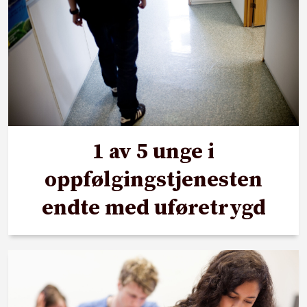
1 av 5 unge i
oppfølgingstjenesten
endte med uføretrygd