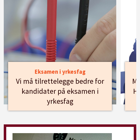
Eksamen i yrkesfag
Vi må tilrettelegge bedre for
Mø
kandidater på eksamen i
Hu
yrkesfag