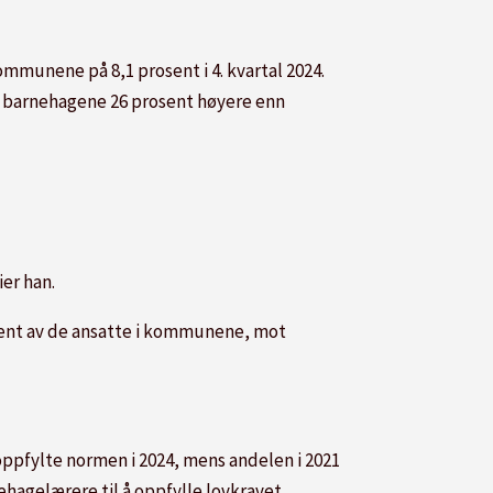
mmunene på 8,1 prosent i 4. kvartal 2024.
i barnehagene 26 prosent høyere enn
ier han.
osent av de ansatte i kommunene, mot
ppfylte normen i 2024, mens andelen i 2021
hagelærere til å oppfylle lovkravet.