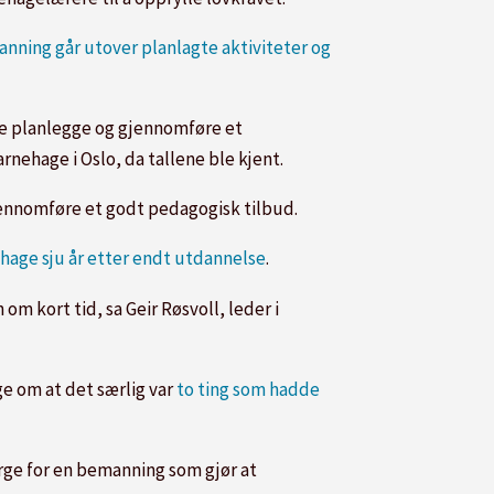
nning går utover planlagte aktiviteter og
nne planlegge og gjennomføre et
rnehage i Oslo, da tallene ble kjent.
gjennomføre et godt pedagogisk tilbud.
ehage sju år etter endt utdannelse
.
 om kort tid, sa Geir Røsvoll, leder i
e om at det særlig var
to ting som hadde
sørge for en bemanning som gjør at