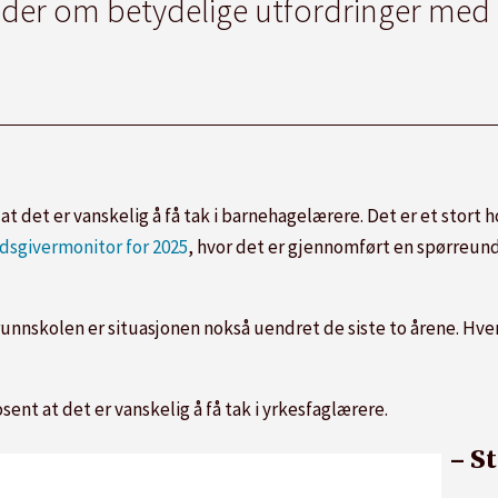
der om betydelige utfordringer med å 
det er vanskelig å få tak i barnehagelærere. Det er et stort h
sgivermonitor for 2025
, hvor det er gjennomført en spørreun
grunnskolen er situasjonen nokså uendret de siste to årene. H
nt at det er vanskelig å få tak i yrkesfaglærere.
– S