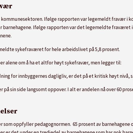
avær
 i kommunesektoren. Ifølge rapporten var legemeldt fravær i ko
er barnehagene. Ifølge rapporten var det legemeldte fraværet 
unene.
eldte sykefraværet for hele arbeidslivet på 5,8 prosent.
alene om å ha et altfor høyt sykefravær, men legger til:
g for innbyggernes dagligliv, er det på et kritisk høyt nivå, s
på sin side langsomt oppover. I alt er andelen nå over 60 pr
kelser
ger som oppfyller pedagognormen. 65 prosent av barnehagene o
er er det under en tredjedel av barnehagene som har nok barne