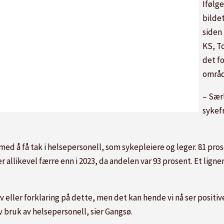
Ifølg
bilde
siden 
KS, To
det fo
områd
– Særl
sykef
d å få tak i helsepersonell, som sykepleiere og leger. 81 pros
 allikevel færre enn i 2023, da andelen var 93 prosent. Et ligne
 eller forklaring på dette, men det kan hende vi nå ser positiv
bruk av helsepersonell, sier Gangsø.