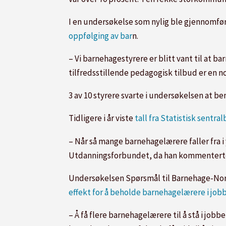
I en undersøkelse som nylig ble gjennomfø
oppfølging av bar
n.
– Vi barnehagestyrere er blitt vant til at
tilfredsstillende pedagogisk tilbud er en no
3 av 10 styrere svarte i undersøkelsen at b
Tidligere i år viste
tall fra Statistisk sentra
– Når så mange barnehagelærere faller fra i yr
Utdanningsforbundet, da han kommenterte
Undersøkelsen Spørsmål til Barnehage-Norge
effekt for å beholde barnehagelærere i job
– Å få flere barnehagelærere til å stå i jobb