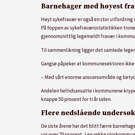
Barnehager med høyest fr
Høyt sykefravær er også en stor utfordring
På toppen av sykefraværsstatistikken tron
gjennomsnittlig legemeldt fravær i komm
Til sammenlikning ligger det samlede legem
Gangsø påpeker at kommunesektoren ikke er 
– Med vårt enorme ansvarsområde og betydnin
Andelen heltidsansatte i kommunene kryper 
knappe 50 prosent for ti år siden.
Flere nedslående undersø
De siste årene har det blitt færre barneha
var over 70 prosent. I en rekke storkommun