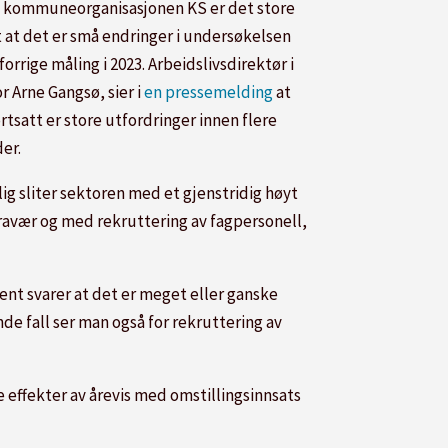
e kommuneorganisasjonen KS er det store
t at det er små endringer i undersøkelsen
forrige måling i 2023. Arbeidslivsdirektør i
r Arne Gangsø, sier i
en pressemelding
at
rtsatt er store utfordringer innen flere
er.
ig sliter sektoren med et gjenstridig høyt
ravær og med rekruttering av fagpersonell,
ent svarer at det er meget eller ganske
nde fall ser man også for rekruttering av
e effekter av årevis med omstillingsinnsats