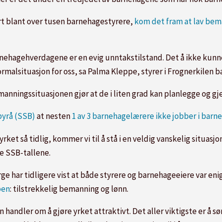
rt blant over tusen barnehagestyrere,
kom det fram at lav bema
 barnehagehverdagene er en evig unntakstilstand. Det å ikke ku
rmalsituasjon for oss, sa Palma Kleppe, styrer i Frognerkilen ba
emanningssituasjonen gjør at de i liten grad kan planlegge og 
lbyrå (SSB)
at nesten
1 av 3 barnehagelærere ikke jobber i barn
ket så tidlig, kommer vi til å stå i en veldig vanskelig situasjon
 SSB-tallene.
 har tidligere vist at både styrere og barnehageeiere var enig
ben
: tilstrekkelig bemanning og lønn.
en handler om å gjøre yrket attraktivt. Det aller viktigste er å 