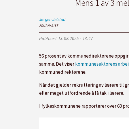
Mens 1 av 3 mel
Jørgen
Jelstad
JOURNALIST
Publisert
13.08.2025 - 13:47
56 prosent av kommunedirektørene oppgir at 
samme. Det viser
kommunesektorens arbeid
kommunedirektørene.
Når det gjelder rekruttering av lærere til 
eller meget utfordrende å få tak i lærere.
I fylkeskommunene rapporterer over 60 prose