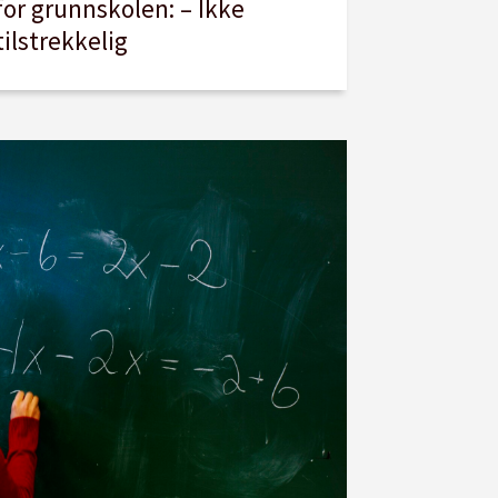
for grunnskolen: – Ikke
tilstrekkelig