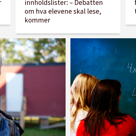
r
innholdslister: – Debatten
om hva elevene skal lese,
kommer