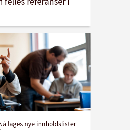
 felles referanser i
Nå lages nye innholdslister