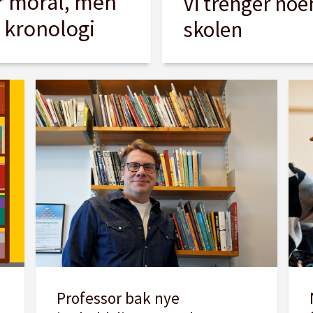
ir moral, men
Vi trenger noen
g kronologi
skolen
Professor bak nye