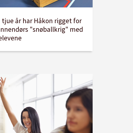
I tjue år har Håkon rigget for
innendørs "snøballkrig" med
elevene