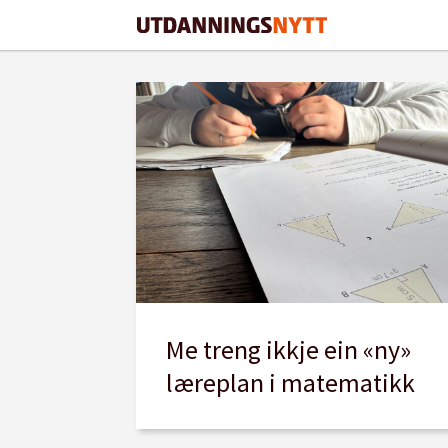
Tag:
læreplaner
Me treng ikkje ein «ny»
læreplan i matematikk