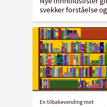
Nye innholdslister g
svekker forståelse o
En tilbakevending mot