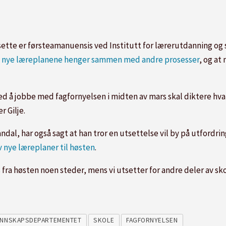
ette er førsteamanuensis ved Institutt for lærerutdanning og s
 nye læreplanene henger sammen med andre prosesser
, og at
d å jobbe med fagfornyelsen i midten av mars skal diktere hva 
r Gilje.
dal, har også sagt at han tror en utsettelse vil by på utfordr
v nye læreplaner til høsten
.
 fra høsten noen steder, mens vi utsetter for andre deler av skol
NNSKAPSDEPARTEMENTET
SKOLE
FAGFORNYELSEN