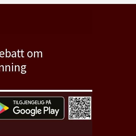
debatt om
anning