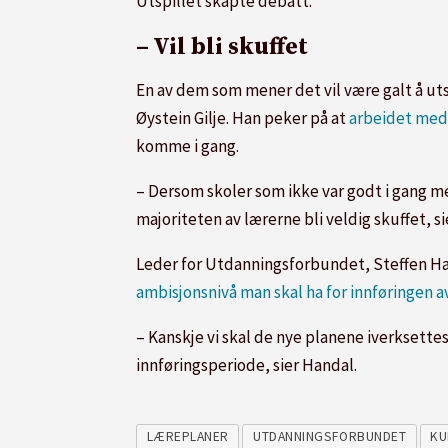
Utspillet skapte debatt.
– Vil bli skuffet
En av dem som mener det vil være galt å uts
Øystein Gilje. Han peker på at
arbeidet med
komme i gang.
– Dersom skoler som ikke var godt i gang me
majoriteten av lærerne bli veldig skuffet, sie
Leder for Utdanningsforbundet, Steffen Han
ambisjonsnivå man skal ha for innføringen a
– Kanskje vi skal de nye planene iverksettes
innføringsperiode, sier Handal.
LÆREPLANER
UTDANNINGSFORBUNDET
KU