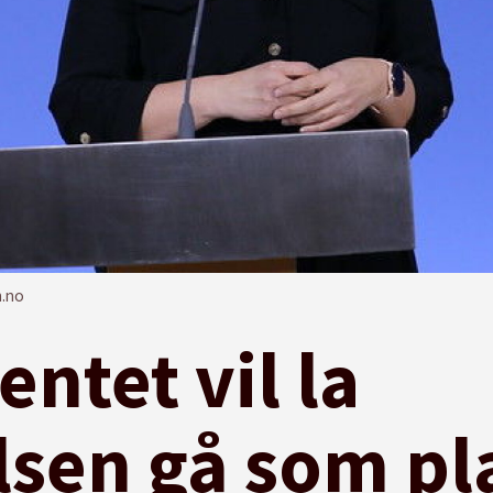
n.no
ntet vil la
lsen gå som pl