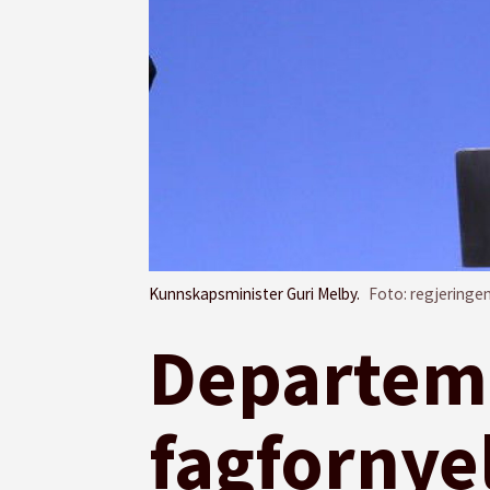
Kunnskapsminister Guri Melby.
Foto: regjeringe
Departeme
fagfornye