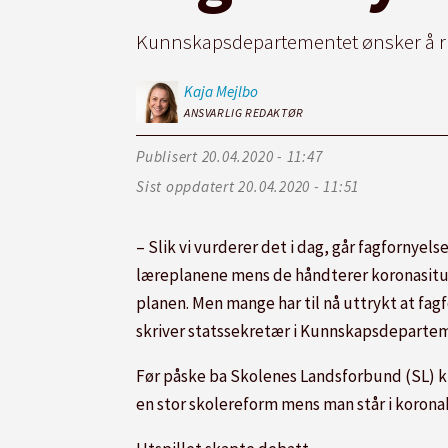
Kunnskapsdepartementet ønsker å rul
Kaja
Mejlbo
ANSVARLIG REDAKTØR
Publisert
20.04.2020 - 11:47
Sist oppdatert
20.04.2020 - 11:51
– Slik vi vurderer det i dag, går fagfornyel
læreplanene mens de håndterer koronasitua
planen. Men mange har til nå uttrykt at fag
skriver statssekretær i Kunnskapsdeparteme
Før påske ba Skolenes Landsforbund (SL) ku
en stor skolereform mens man står i korona