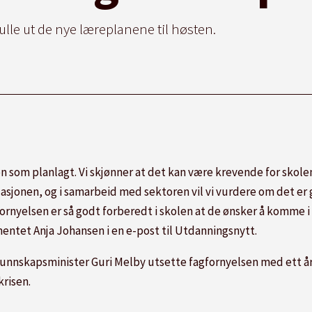
le ut de nye læreplanene til høsten.
sen som planlagt. Vi skjønner at det kan være krevende for skole
sjonen, og i samarbeid med sektoren vil vi vurdere om det er
fornyelsen er så godt forberedt i skolen at de ønsker å komme 
ntet Anja Johansen i en e-post til Utdanningsnytt.
nnskapsminister Guri Melby utsette fagfornyelsen med ett år. 
krisen.