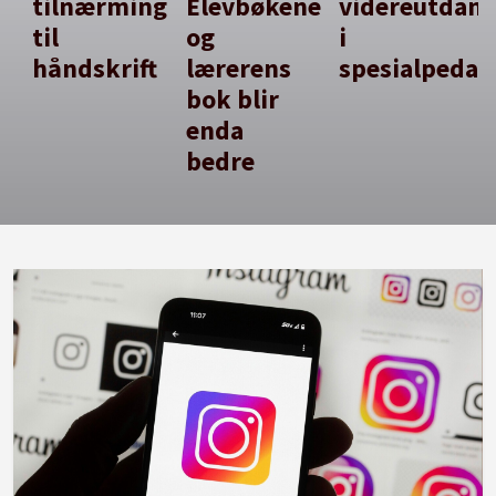
tilnærming
Elevbøkene
videreutdan
til
og
i
håndskrift
lærerens
spesialpedag
bok blir
enda
bedre