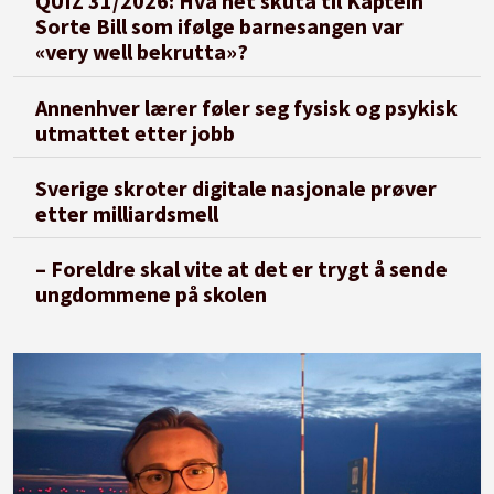
QUIZ 31/2026: Hva het skuta til Kaptein
Sorte Bill som ifølge barnesangen var
«very well bekrutta»?
Annenhver lærer føler seg fysisk og psykisk
utmattet etter jobb
Sverige skroter digitale nasjonale prøver
etter milliardsmell
– Foreldre skal vite at det er trygt å sende
ungdommene på skolen