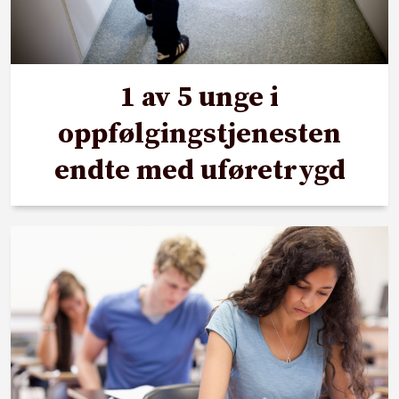
1 av 5 unge i
oppfølgingstjenesten
endte med uføretrygd