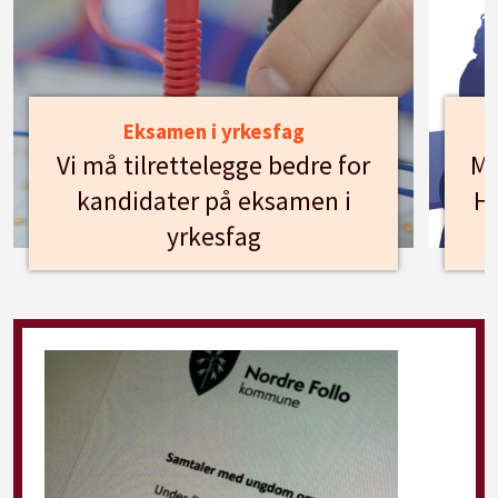
Eksamen i yrkesfag
Vi må tilrettelegge bedre for
Mø
kandidater på eksamen i
Hu
yrkesfag