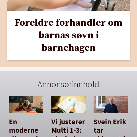
Foreldre forhandler om
barnas søvn i
barnehagen
Annonsørinnhold
En
Vi justerer
Svein Erik
moderne
Multi 1-3:
tar