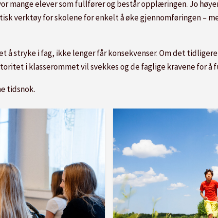
hvor mange elever som fullfører og består opplæringen. Jo høy
tisk verktøy for skolene for enkelt å øke gjennomføringen – me
t å stryke i fag, ikke lenger får konsekvenser. Om det tidliger
utoritet i klasserommet vil svekkes og de faglige kravene for å 
e tidsnok.