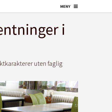
entninger i
nktkarakterer uten faglig