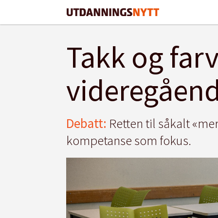
Takk og farv
videregåen
Debatt:
Retten til såkalt «me
kompetanse som fokus.