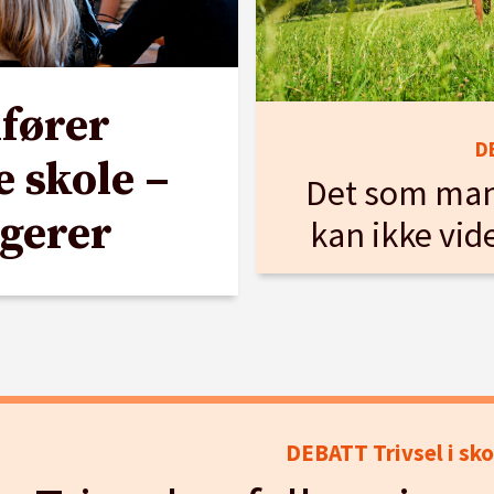
lfører
D
 skole –
Det som man
gerer
kan ikke vi
DEBATT Trivsel i sko