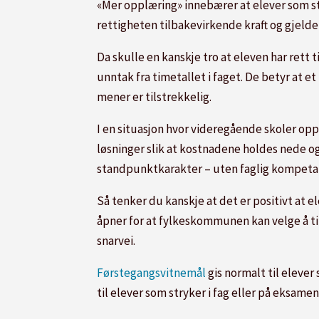
«Mer opplæring» innebærer at elever som str
rettigheten tilbakevirkende kraft og gjelder 
Da skulle en kanskje tro at eleven har ret
unntak fra timetallet i faget. De betyr at 
mener er tilstrekkelig.
I en situasjon hvor videregående skoler o
løsninger slik at kostnadene holdes nede og 
standpunktkarakter – uten faglig kompeta
Så tenker du kanskje at det er positivt at
åpner for at fylkeskommunen kan velge å ti
snarvei.
Førstegangsvitnemål
gis normalt til elever
til elever som stryker i fag eller på eksame