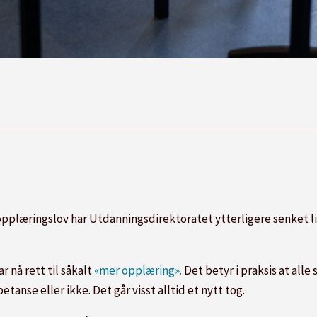
opplæringslov har Utdanningsdirektoratet ytterligere senket li
r nå rett til såkalt
«mer opplæring».
Det betyr i praksis at alle
anse eller ikke. Det går visst alltid et nytt tog.