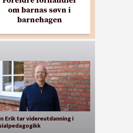
Foreldre forhandler
om barnas søvn i
barnehagen
n Erik tar videreutdanning i
sialpedagogikk