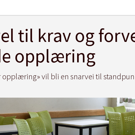
el til krav og forv
de opplæring
r opplæring» vil bli en snarvei til standpu