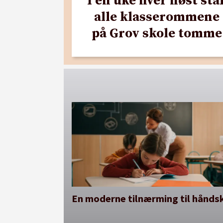
I en uke hver høst stå
alle klasserommene
på Grov skole tomme
En moderne tilnærming til håndsk