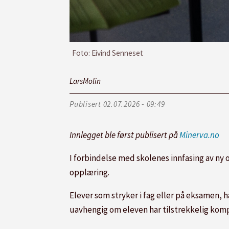
Foto: Eivind Senneset
Lars
Molin
Publisert
02.07.2026 - 09:49
Innlegget ble først publisert på
Minerva.no
I forbindelse med skolenes innfasing av ny 
opplæring.
Elever som stryker i fag eller på eksamen, ha
uavhengig om eleven har tilstrekkelig kompet