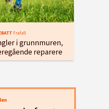
EBATT
Frafall
gler i grunnmuren,
deregående reparere
len