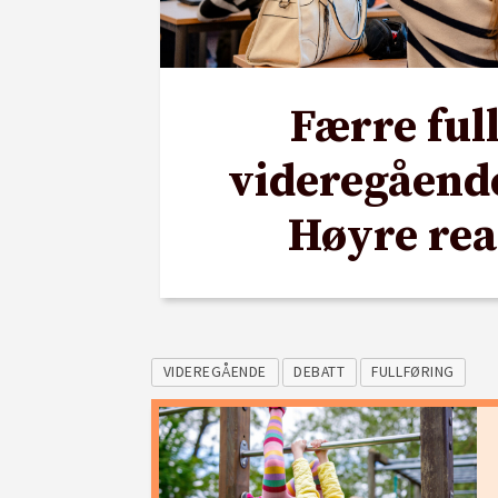
Færre ful
videregående
Høyre rea
VIDEREGÅENDE
DEBATT
FULLFØRING