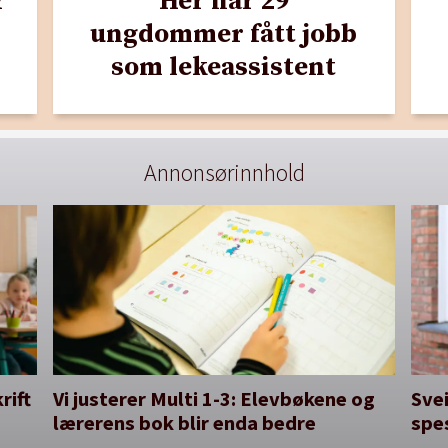
r
Her har 29
ungdommer fått jobb
som lekeassistent
Annonsørinnhold
rift
Vi justerer Multi 1-3: Elevbøkene og
Svei
lærerens bok blir enda bedre
spe