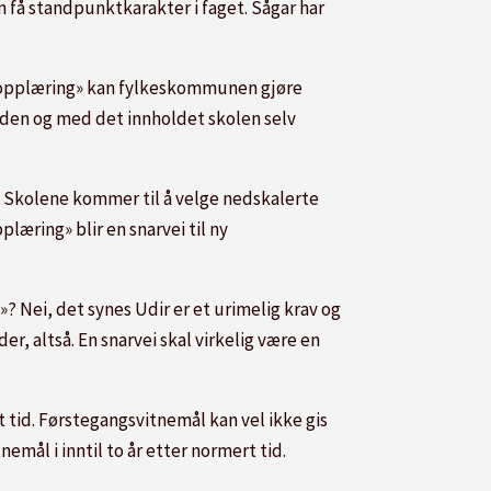
n få standpunktkarakter i faget. Sågar har
er opplæring» kan fylkeskommunen gjøre
tiden og med det innholdet skolen selv
 Skolene kommer til å velge nedskalerte
læring» blir en snarvei til ny
 Nei, det synes Udir er et urimelig krav og
der, altså. En snarvei skal virkelig være en
 tid. Førstegangsvitnemål kan vel ikke gis
emål i inntil to år etter normert tid.