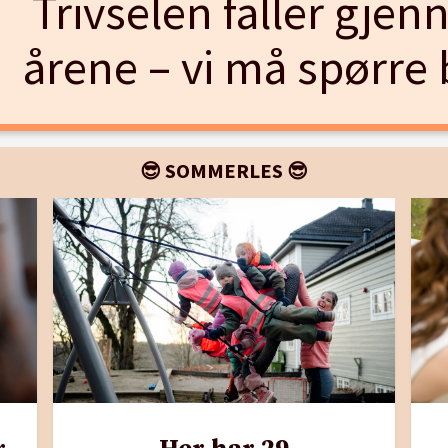
Trivselen faller gjen
årene – vi må spørre
😎 SOMMERLES 😎