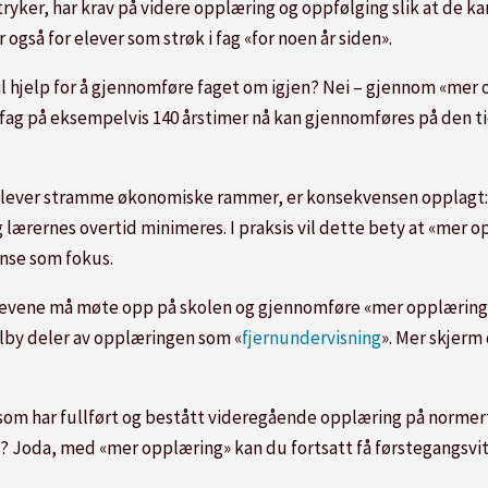
yker, har krav på videre opplæring og oppfølging slik at de ka
også for elever som strøk i fag «for noen år siden».
t til hjelp for å gjennomføre faget om igjen? Nei – gjennom «m
et fag på eksempelvis 140 årstimer nå kan gjennomføres på den 
pplever stramme økonomiske rammer, er konsekvensen opplagt:
lærernes overtid minimeres. I praksis vil dette bety at «mer opp
nse som fokus.
 elevene må møte opp på skolen og gjennomføre «mer opplæring»?
lby deler av opplæringen som «
fjernundervisning
». Mer skjerm 
 som har fullført og bestått videregående opplæring på normert
n? Joda, med «mer opplæring» kan du fortsatt få førstegangsvitn