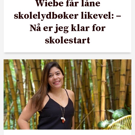
Wiebe får låne
skolelydbøker likevel: –
Nå er jeg klar for
skolestart