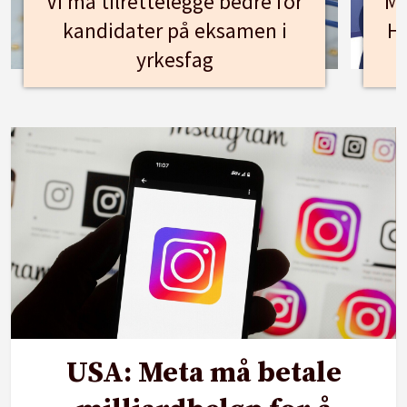
Vi må tilrettelegge bedre for
Mø
kandidater på eksamen i
Hu
yrkesfag
USA: Meta må betale