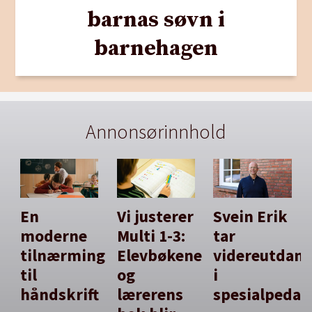
barnas søvn i
barnehagen
Annonsørinnhold
En
Vi justerer
Svein Erik
moderne
Multi 1-3:
tar
tilnærming
Elevbøkene
videreutdan
til
og
i
håndskrift
lærerens
spesialpedag