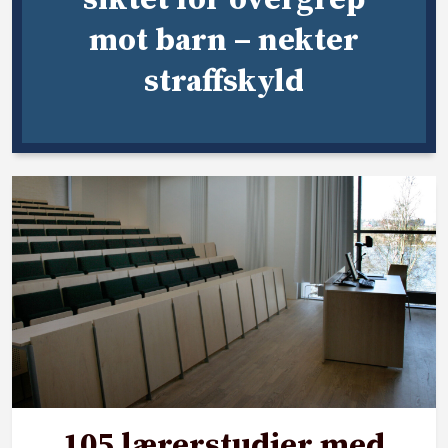
mot barn – nekter
straffskyld
105 lærerstudier med