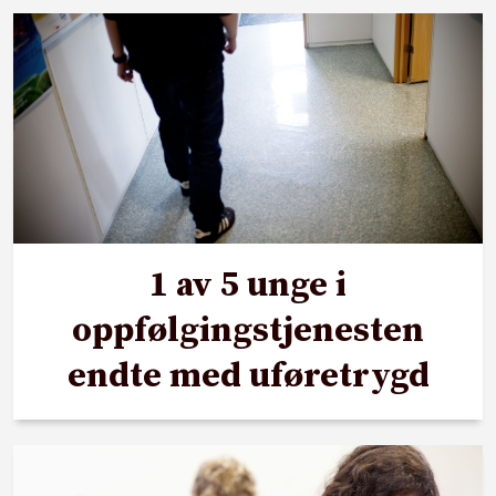
1 av 5 unge i
oppfølgingstjenesten
endte med uføretrygd