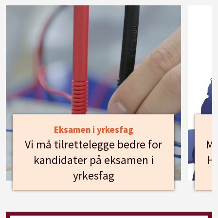
Eksamen i yrkesfag
Vi må tilrettelegge bedre for
Mø
kandidater på eksamen i
Hu
yrkesfag