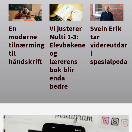
En
Vi justerer
Svein Erik
moderne
Multi 1-3:
tar
tilnærming
Elevbøkene
videreutdan
til
og
i
håndskrift
lærerens
spesialpedag
bok blir
enda
bedre