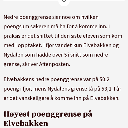
Elvebakken (53,6)
Nedre poenggrense sier noe om hvilken
poengsum søkeren må ha for å komme inn. I
Nydalen (51,2)
praksis er det snittet til den siste eleven som kom
Foss (50,5)
med i opptaket. I fjor var det kun Elvebakken og
Nydalen som hadde over 5 i snitt som nedre
Hartvig Nissen (50,3)
grense, skriver Aftenposten.
Edvard Munch (50,0)
Elvebakkens nedre poenggrense
var på 50,2
poeng i fjor, mens Nydalens grense lå på 53,1. I år
er det vanskeligere å komme inn på Elvebakken.
Høyest poenggrense på
Elvebakken