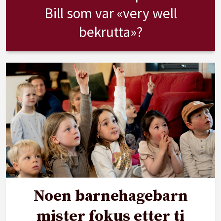
Bill som var «very well
bekrutta»?
Noen barnehagebarn
mister fokus etter ti