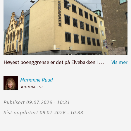
Høyest poenggrense er det på Elvebakken i år.
Foto: utda
Marianne
Ruud
JOURNALIST
Publisert
09.07.2026 - 10:31
Sist oppdatert
09.07.2026 - 10:33