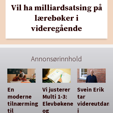
Vil ha milliardsatsing på
lærebøker i
videregående
Annonsørinnhold
En
Vi justerer
Svein Erik
moderne
Multi 1-3:
tar
tilnærming
Elevbøkene
videreutdan
til
og
i