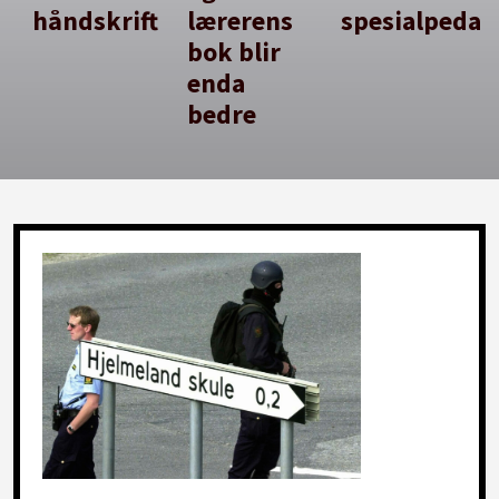
håndskrift
lærerens
spesialpedag
bok blir
enda
bedre