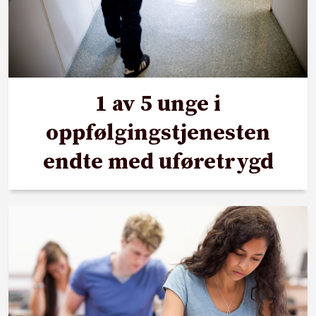
1 av 5 unge i
oppfølgingstjenesten
endte med uføretrygd