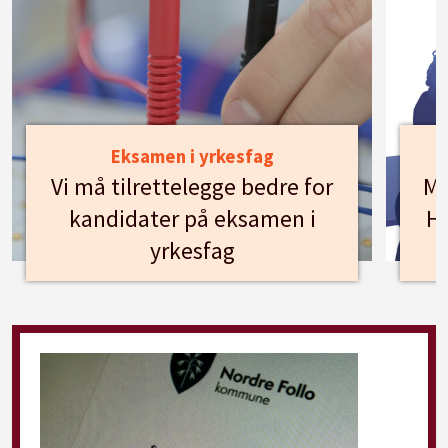
Eksamen i yrkesfag
Vi må tilrettelegge bedre for
Mø
kandidater på eksamen i
Hu
yrkesfag