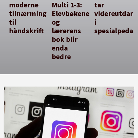
moderne
Multi 1-3:
tar
tilnærming
Elevbøkene
videreutdan
til
og
i
håndskrift
lærerens
spesialpedag
bok blir
enda
bedre