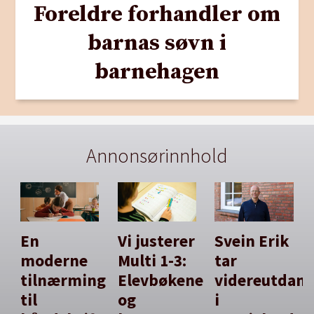
Foreldre forhandler om
barnas søvn i
barnehagen
Annonsørinnhold
En
Vi justerer
Svein Erik
moderne
Multi 1-3:
tar
tilnærming
Elevbøkene
videreutdan
til
og
i