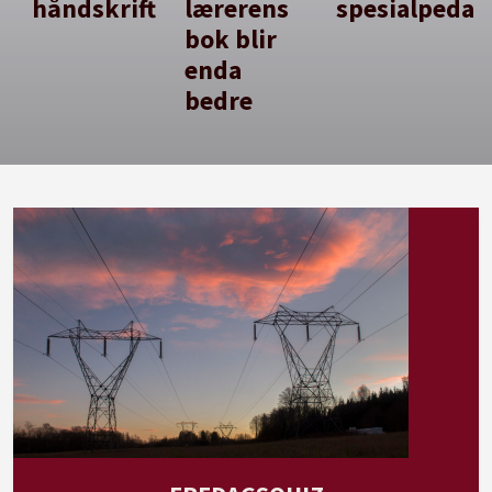
håndskrift
lærerens
spesialpedag
bok blir
enda
bedre