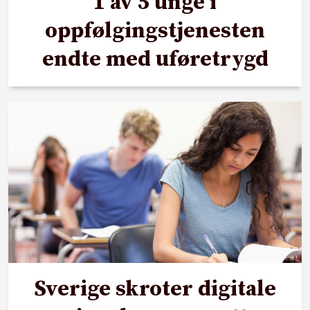
1 av 5 unge i
oppfølgingstjenesten
endte med uføretrygd
Sverige skroter digitale