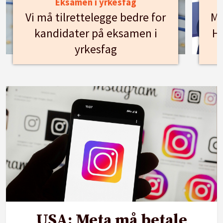
Eksamen i yrkesfag
Vi må tilrettelegge bedre for
Mø
kandidater på eksamen i
Hu
yrkesfag
USA: Meta må betale