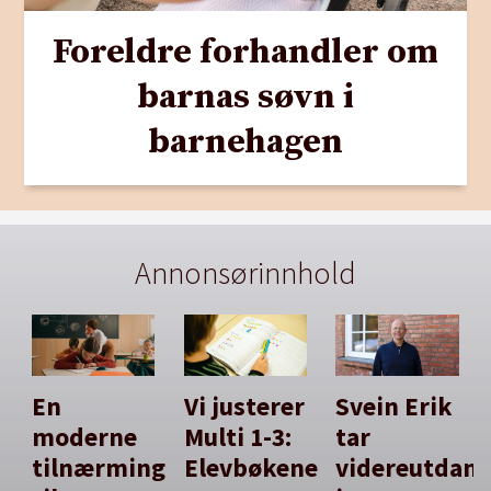
Foreldre forhandler om
barnas søvn i
barnehagen
Annonsørinnhold
En
Vi justerer
Svein Erik
moderne
Multi 1-3:
tar
tilnærming
Elevbøkene
videreutdan