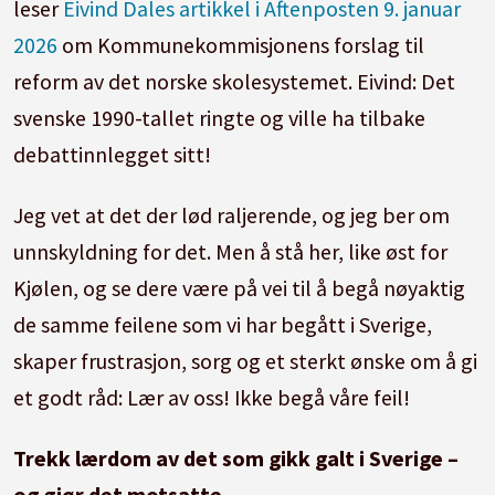
leser
Eivind Dales artikkel i Aftenposten 9. januar
2026
om Kommunekommisjonens forslag til
reform av det norske skolesystemet. Eivind: Det
svenske 1990-tallet ringte og ville ha tilbake
debattinnlegget sitt!
Jeg vet at det der lød raljerende, og jeg ber om
unnskyldning for det. Men å stå her, like øst for
Kjølen, og se dere være på vei til å begå nøyaktig
de samme feilene som vi har begått i Sverige,
skaper frustrasjon, sorg og et sterkt ønske om å gi
et godt råd:
Lær av oss! Ikke begå våre feil!
Trekk lærdom av det som gikk galt i Sverige –
og gjør det motsatte.