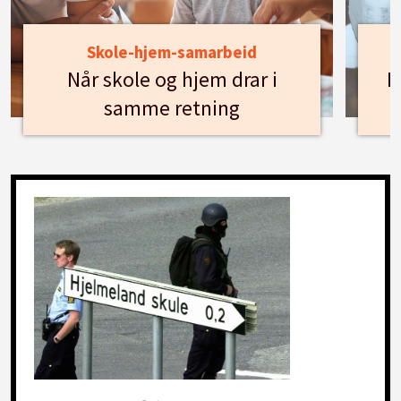
Skole-hjem-samarbeid
Når skole og hjem drar i
H
samme retning