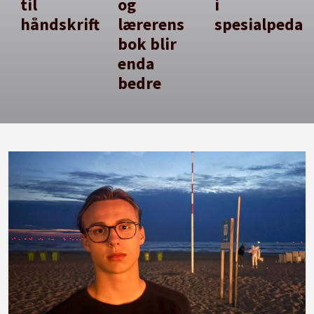
til
og
i
håndskrift
lærerens
spesialpedag
bok blir
enda
bedre