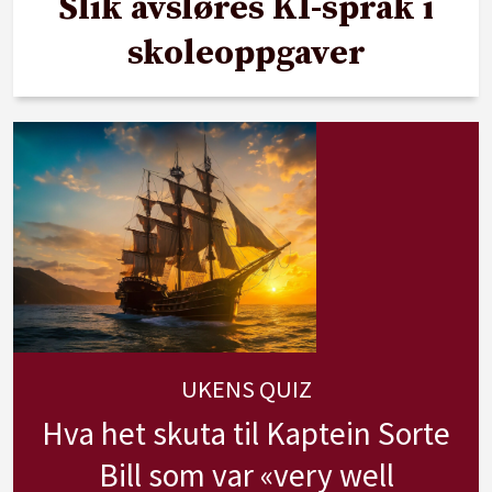
Slik avsløres KI-språk i
skoleoppgaver
UKENS QUIZ
Hva het skuta til Kaptein Sorte
Bill som var «very well