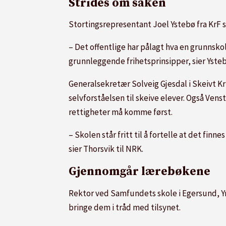
Strides om saken
Stortingsrepresentant Joel Ystebø fra KrF s
– Det offentlige har pålagt hva en grunnsko
grunnleggende frihetsprinsipper, sier Ysteb
Generalsekretær Solveig Gjesdal i Skeivt 
selvforståelsen til skeive elever. Også Ven
rettigheter må komme først.
– Skolen står fritt til å fortelle at det finn
sier Thorsvik til NRK.
Gjennomgår lærebøkene
Rektor ved Samfundets skole i Egersund, Yn
bringe dem i tråd med tilsynet.