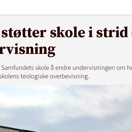
støtter skole i stri
rvisning
t Samfundets skole å endre undervisningen om ho
skolens teologiske overbevisning.