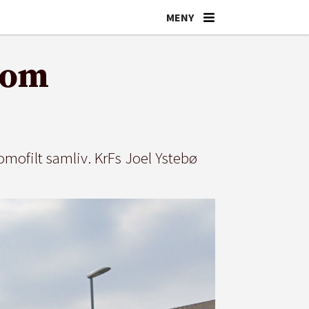
d om
mofilt samliv. KrFs Joel Ystebø