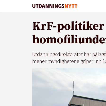
KrF-politiker 
homofiliunde
Utdanningsdirektoratet har pålag
mener myndighetene griper inn i 