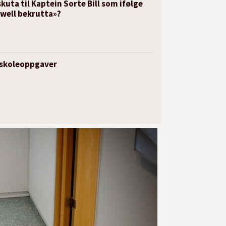
kuta til Kaptein Sorte Bill som ifølge
 well bekrutta»?
i skoleoppgaver