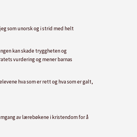
jeg som unorsk og i strid med helt
ningen kan skade tryggheten og
oratets vurdering og mener barnas
og elevene hva som er rett og hva som er galt,
nomgang av lærebøkene i kristendom for å