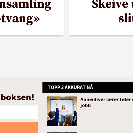
nnsamling
Skeive
-tvang»
sl
TOPP 3 AKKURAT NÅ
nnboksen!
Annenhver lærer føler 
jobb