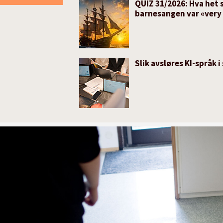
QUIZ 31/2026: Hva het s
barnesangen var «very
Slik avsløres KI-språk 