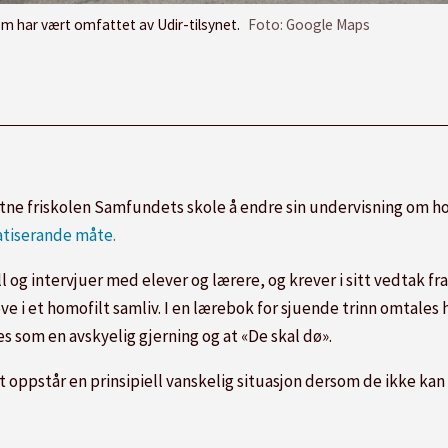
m har vært omfattet av Udir-tilsynet.
Foto: Google Maps
tne friskolen Samfundets skole å endre sin undervisning om ho
atiserande måte.
l og intervjuer med elever og lærere, og krever i sitt vedtak fr
eve i et homofilt samliv. I en lærebok for sjuende trinn omtales 
 som en avskyelig gjerning og at «De skal dø».
 oppstår en prinsipiell vanskelig situasjon dersom de ikke kan