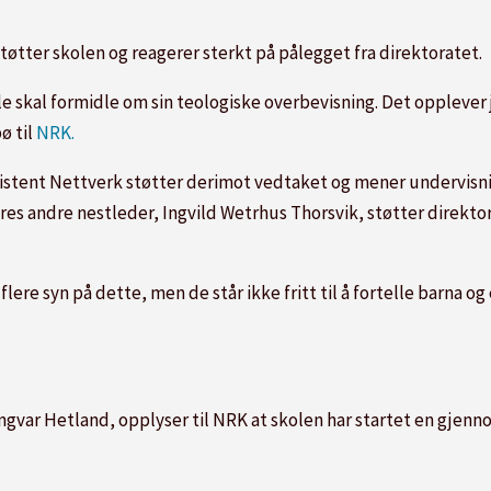
tøtter skolen og reagerer sterkt på pålegget fra direktoratet.
le skal formidle om sin teologiske overbevisning. Det opplever 
ø til
NRK.
Kristent Nettverk støtter derimot vedtaket og mener undervis
stres andre nestleder, Ingvild Wetrhus Thorsvik, støtter direkt
es flere syn på dette, men de står ikke fritt til å fortelle barna 
gvar Hetland, opplyser til NRK at skolen har startet en gjen