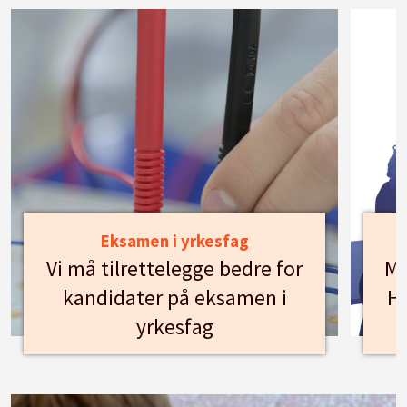
Eksamen i yrkesfag
Vi må tilrettelegge bedre for
Mø
kandidater på eksamen i
Hu
yrkesfag