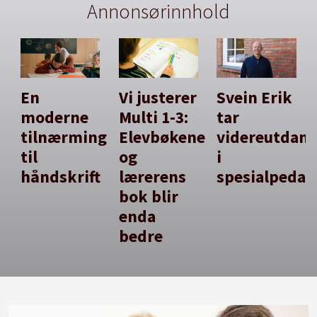
Annonsørinnhold
En
Vi justerer
Svein Erik
moderne
Multi 1-3:
tar
tilnærming
Elevbøkene
videreutdan
til
og
i
håndskrift
lærerens
spesialpedag
bok blir
enda
bedre