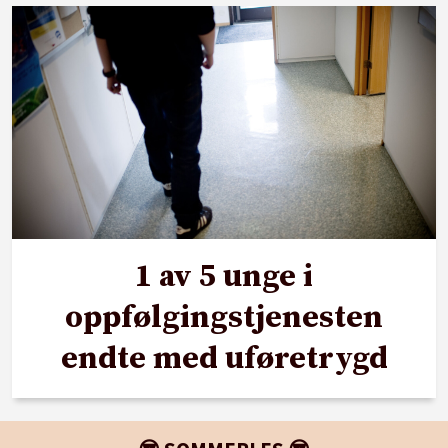
1 av 5 unge i
oppfølgingstjenesten
endte med uføretrygd