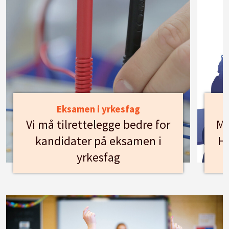
Eksamen i yrkesfag
Vi må tilrettelegge bedre for
Mø
kandidater på eksamen i
Hu
yrkesfag