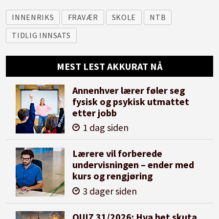
INNENRIKS
FRAVÆR
SKOLE
NTB
TIDLIG INNSATS
MEST LEST AKKURAT NÅ
Annenhver lærer føler seg
fysisk og psykisk utmattet
etter jobb
1 dag siden
Lærere vil forberede
undervisningen – ender med
kurs og rengjøring
3 dager siden
QUIZ 31/2026: Hva het skuta