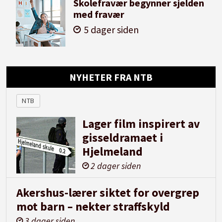
Skolefravær begynner sjelden
med fravær
5 dager siden
NYHETER FRA NTB
NTB
Lager film inspirert av
gisseldramaet i
Hjelmeland
2 dager siden
Akershus-lærer siktet for overgrep
mot barn – nekter straffskyld
3 dager siden