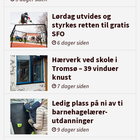
Lørdag utvides og
styrkes retten til gratis
SFO
6 dager siden
Hærverk ved skole i
Tromsø – 39 vinduer
knust
7 dager siden
Ledig plass på ni av ti
barnehagelærer-
utdanninger
9 dager siden