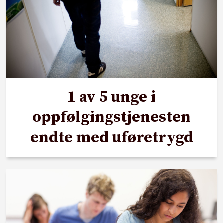
1 av 5 unge i
oppfølgingstjenesten
endte med uføretrygd