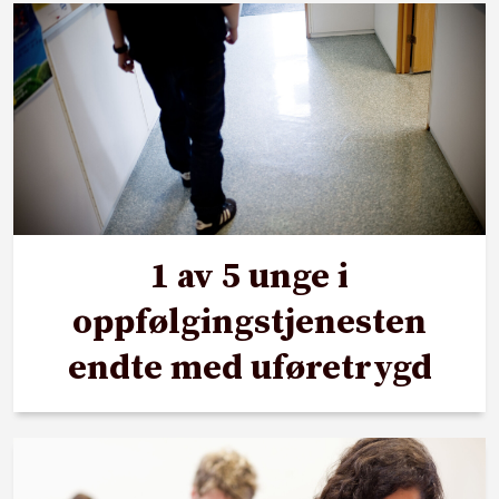
1 av 5 unge i
oppfølgingstjenesten
endte med uføretrygd