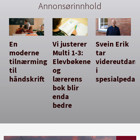
Annonsørinnhold
En
Vi justerer
Svein Erik
moderne
Multi 1-3:
tar
tilnærming
Elevbøkene
videreutdan
til
og
i
håndskrift
lærerens
spesialpedag
bok blir
enda
bedre