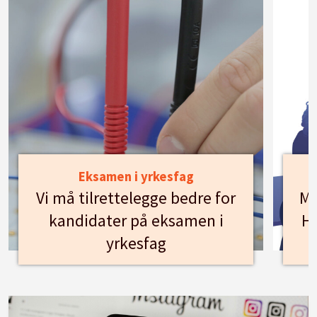
Eksamen i yrkesfag
Vi må tilrettelegge bedre for
Mø
kandidater på eksamen i
Hu
yrkesfag