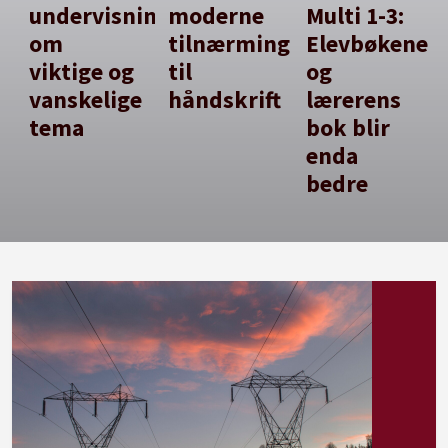
undervisning
moderne
Multi 1-3:
om
tilnærming
Elevbøkene
viktige og
til
og
vanskelige
håndskrift
lærerens
tema
bok blir
enda
bedre