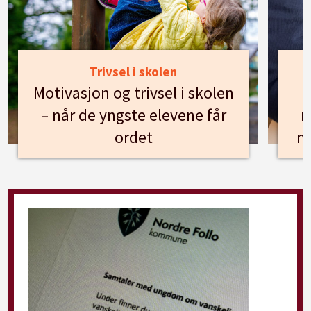
Trivsel i skolen
Motivasjon og trivsel i skolen
– når de yngste elevene får
n
ordet
m