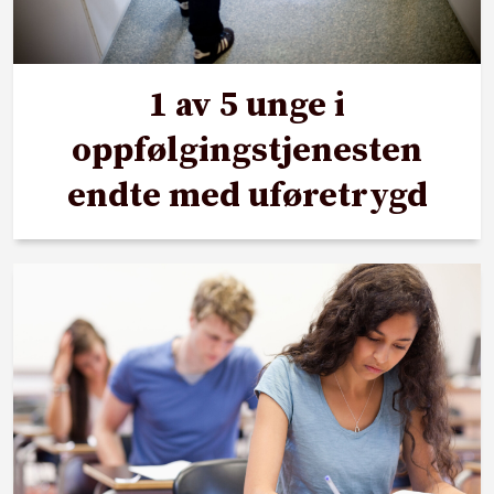
1 av 5 unge i
oppfølgingstjenesten
endte med uføretrygd