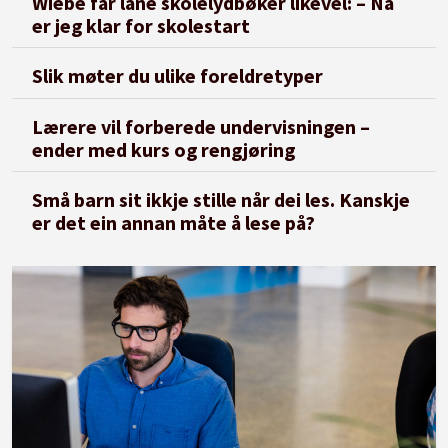
Wiebe får låne skolelydbøker likevel: – Nå
er jeg klar for skolestart
Slik møter du ulike foreldretyper
Lærere vil forberede undervisningen –
ender med kurs og rengjøring
Små barn sit ikkje stille når dei les. Kanskje
er det ein annan måte å lese på?