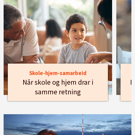
Skole-hjem-samarbeid
Når skole og hjem drar i
H
samme retning