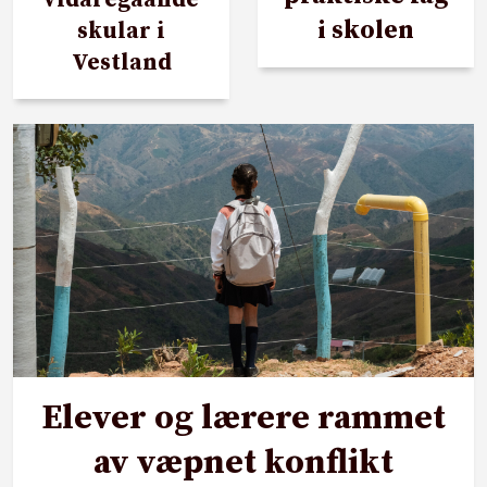
vidaregåande
i skolen
skular i
Vestland
Elever og lærere rammet
av væpnet konflikt