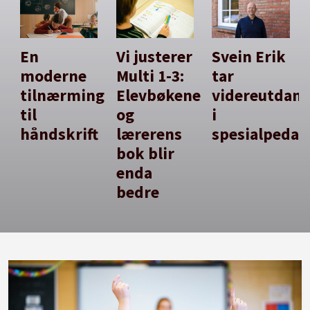
En
Vi justerer
Svein Erik
moderne
Multi 1-3:
tar
tilnærming
Elevbøkene
videreutdan
til
og
i
håndskrift
lærerens
spesialpedag
bok blir
enda
bedre