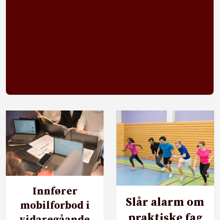
Innfører
Slår alarm om
mobilforbod i
praktiske fag