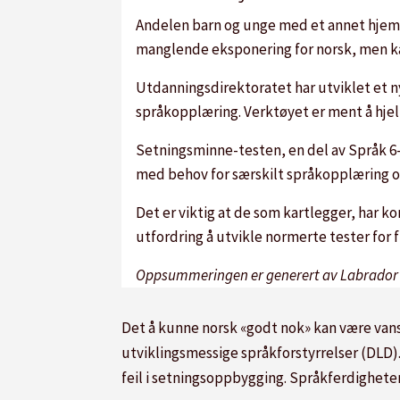
Andelen barn og unge med et annet hjemm
manglende eksponering for norsk, men kan
Utdanningsdirektoratet har utviklet et n
språkopplæring. Verktøyet er ment å hje
Setningsminne-testen, en del av Språk 6-16
med behov for særskilt språkopplæring o
Det er viktig at de som kartlegger, har k
utfordring å utvikle normerte tester for f
Oppsummeringen er generert av Labrador A
Det å kunne norsk «godt nok» kan være vansk
utviklingsmessige språkforstyrrelser (DLD).
feil i setningsoppbygging. Språkferdigheten