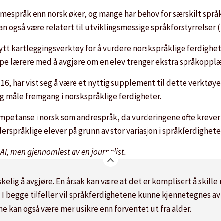
espråk enn norsk øker, og mange har behov for særskilt språk
 også være relatert til utviklingsmessige språkforstyrrelser 
ytt kartleggingsverktøy for å vurdere norskspråklige ferdighet
lpe lærere med å avgjøre om en elev trenger ekstra språkopplæ
, har vist seg å være et nyttig supplement til dette verktøyet.
g måle fremgang i norskspråklige ferdigheter.
ompetanse i norsk som andrespråk, da vurderingene ofte krever 
lerspråklige elever på grunn av stor variasjon i språkferdighete
I, men gjennomlest av en journalist.
elig å avgjøre. En årsak kan være at det er komplisert å skille
 I begge tilfeller vil språkferdighetene kunne kjennetegnes av
e kan også være mer usikre enn forventet ut fra alder.