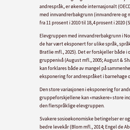
andrespråk, er økende internasjonalt (OECD
med innvandrerbakgrunn (innvandrere og n
fra 11 prosent i 2010 til 18,4 prosent i 2020 (
Elevgruppen med innvandrerbakgrunn i Norg
de har vært eksponert for ulike språk, språ
Bratlie mfl., 2025). Det er forskjeller både
gruppenivå (August mfl., 2005; August & Sha
kan forklares både av mangel på sammenhe
eksponering for andrespråket i barnehage o
Den store variasjonen i eksponering for an
gruppeforskjellene kan «maskere» store indi
den flerspråklige elevgruppen.
Svakere sosioøkonomiske betingelser er og
bedre levekår (Blom mfl., 2014; Engel de Abr