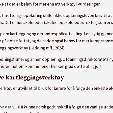
e at det er behov for mer enn ett verktøy i vurderingen.
t tilrettelagt opplæring stiller ikke opplæringsloven krav til 
ns. Det er her skoleleder (skoleeier/skoleleder/rektor) som er 
kap om kartlegging og om andrespråksutvikling. I en nylig gjen
e på dette feltet, og de hadde også behov for mer kompetanse
eggingsverktøy (Lødding mfl., 2024).
ningsfilmer og annen opplæring. Utdanningsdirektoratets ny
ierer mellom kommunene i hvilken grad dette blir gjort.
ye kartleggingsverktøy
ktøy er utviklet til bruk for lærere for å følge den enkelte e
hva det vil si å kunne norsk godt nok til å følge den vanlige u