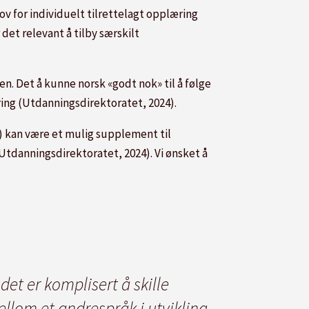
ov for individuelt tilrettelagt opplæring
et relevant å tilby særskilt
en. Det å kunne norsk «godt nok» til å følge
ing (Utdanningsdirektoratet, 2024).
) kan være et mulig supplement til
tdanningsdirektoratet, 2024). Vi ønsket å
det er komplisert å skille
llom et andrespråk i utvikling