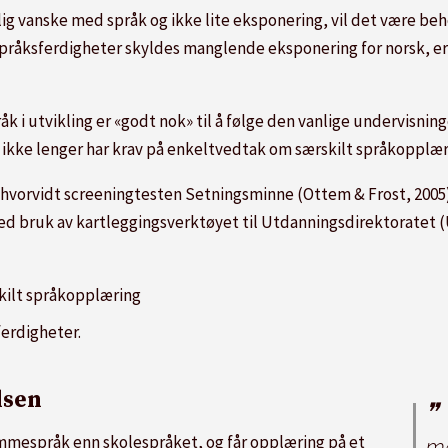
ig vanske med språk og ikke lite eksponering, vil det være beh
pråksferdigheter skyldes manglende eksponering for norsk, er d
 i utvikling er «godt nok» til å følge den vanlige undervisning
 ikke lenger har krav på enkeltvedtak om særskilt språkopplær
 hvorvidt screeningtesten Setningsminne (Ottem & Frost, 2005
d bruk av kartleggingsverktøyet til Utdanningsdirektoratet (U
skilt språkopplæring
ferdigheter.
lsen
me
mmespråk enn skolespråket, og får opplæring på et