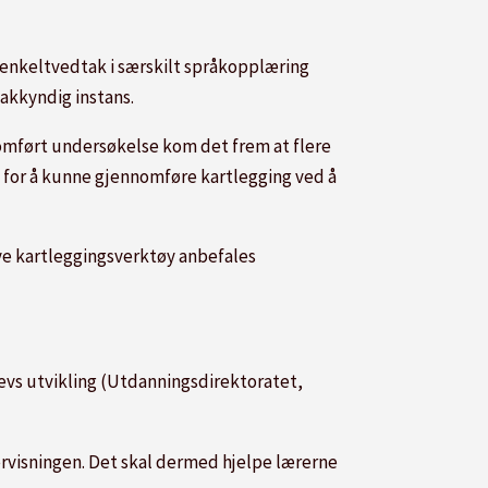
at enkeltvedtak i særskilt språkopplæring
sakkyndig instans.
nomført undersøkelse kom det frem at flere
 for å kunne gjennomføre kartlegging ved å
e kartleggingsverktøy anbefales
levs utvikling (Utdanningsdirektoratet,
ndervisningen. Det skal dermed hjelpe lærerne