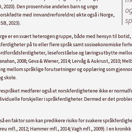
, 2020). Den prosentvise andelen barn og unge
og
orskfødte med innvandrerforeldre) økte også i Norge,
sp
SSB, 2023).
e er en svært heterogen gruppe, både med hensyn til botid, 
kferdigheter på to eller flere språk samt sosioøkonomiske forh
 i ordforrådsferdigheter, leseforståelse og læringsutbytte mell
nahan, 2008; Geva & Wiener, 2014; Lervåg & Aukrust, 2010; Melby
ng mellom språklige forutsetninger og opplæring som gjennom
g skole.
drespråket medfører også at norskferdighetene ikke er normalfo
viduelle forskjeller i språkferdigheter. Dermed er det proble
så en faktor som kan predikere risiko for svakere språkferd
eu mfl., 2012; Hammer mfl., 2014; Vagh mfl., 2009). I en kronik