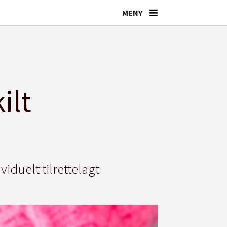
ilt
iduelt tilrettelagt