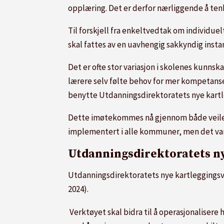
opplæring. Det er derfor nærliggende å tenk
Til forskjell fra enkeltvedtak om individuel
skal fattes av en uavhengig sakkyndig insta
Det er ofte stor variasjon i skolenes kunns
lærere selv følte behov for mer kompetans
benytte Utdanningsdirektoratets nye kartl
Dette imøtekommes nå gjennom både veiled
implementert i alle kommuner, men det var
Utdanningsdirektoratets n
Utdanningsdirektoratets nye kartleggingsver
2024).
Verktøyet skal bidra til å operasjonalisere 