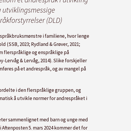
 utviklingsmessige
råkforstyrrelser (DLD)
språkbruksmønstre i familiene, hvor lenge
old (SSB, 2023; Rydland & Grøver, 2021;
om flerspråklige og enspråklige på
-Lervåg & Lervåg, 2014). Slike forskjeller
føres på et andrespråk, og av mangel på
rdelte i den flerspråklige gruppen, og
matisk å utvikle normer for andrespråket i
igheter sammenlignet med barn og unge med
k i Aftenposten 5. mars 2024 kommer det for