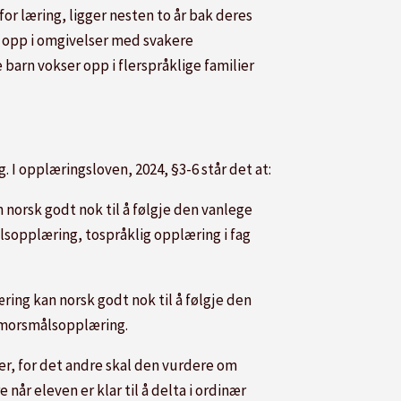
r læring, ligger nesten to år bak deres
n opp i omgivelser med svakere
 barn vokser opp i flerspråklige familier
. I opplæringsloven, 2024, §3-6 står det at:
 norsk godt nok til å følgje den vanlege
sopplæring, tospråklig opplæring i fag
ing kan norsk godt nok til å følgje den
 morsmålsopplæring.
er, for det andre skal den vurdere om
 når eleven er klar til å delta i ordinær