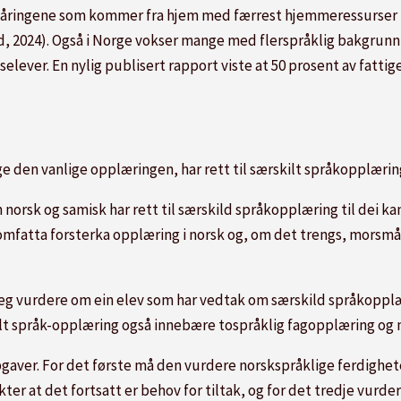
iåringene som kommer fra hjem med færrest hjemmeressurser fo
d, 2024). Også i Norge vokser mange med flerspråklig bakgrun
ever. En nylig publisert rapport viste at 50 prosent av fattige
ge den vanlige opplæringen, har rett til særskilt språkopplæring
orsk og samisk har rett til særskild språkopplæring til dei kan
mfatta forsterka opplæring i norsk og, om det trengs, morsmål
leg vurdere om ein elev som har vedtak om særskild språkopplær
lt språk-opplæring også innebære tospråklig fagopplæring og
gaver. For det første må den vurdere norskspråklige ferdighet
er at det fortsatt er behov for tiltak, og for det tredje vurdere