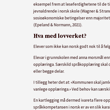
eksempel frem at leseferdighetene til de t
jevnaldrende i norsk skole (Wagner & Stran
sosioøkonomiske betingelser enn majoritetsel
(Epeland & Normann, 2021).
Hva med lovverket?
Elever som ikke kan norsk godt nok til å føl
Elevar i grunnskolen med anna morsmål enn n
opplæringa. Særskild språkopplæring skal o
eller begge delar.
I tillegg heter det at: «Kommunen skal jam
vanlege opplæringa.» Ved behov kan særski
En kartlegging må dermed ivareta flere opp
språkkompetansen i norsk er av en slik karakt