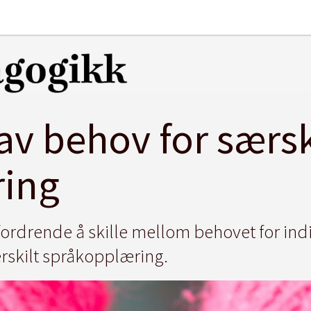
av behov for særsk
ring
ordrende å skille mellom behovet for indiv
rskilt språkopplæring.