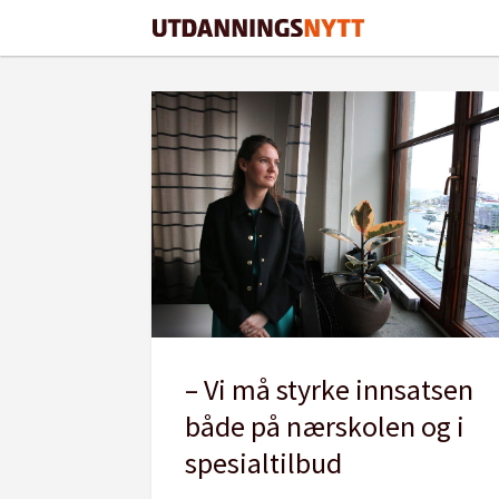
Tag:
individuelt
tilrettelagt
opplæring
– Vi må styrke innsatsen
både på nærskolen og i
spesialtilbud