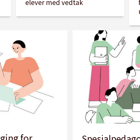
elever med vedtak
gging for
Spesialpedago