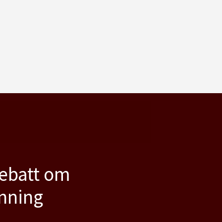
debatt om
anning