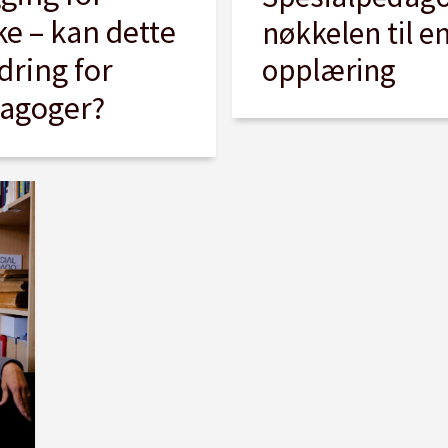
ke – kan dette
nøkkelen til e
dring for
opplæring
dagoger?