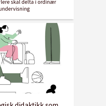
flere skal delta i ordinær
undervisning
gisk didaktikk som