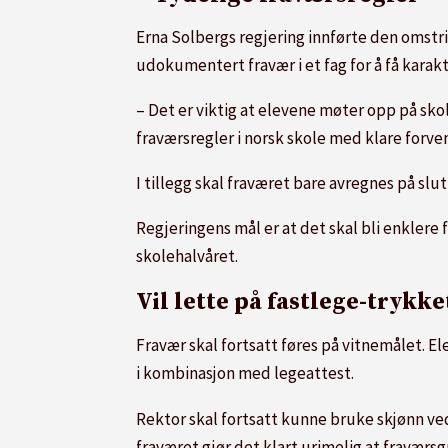
Erna Solbergs regjering innførte den omstri
udokumentert fravær i et fag for å få karakt
– Det er viktig at elevene møter opp på skole
fraværsregler i norsk skole med klare forv
I tillegg skal fraværet bare avregnes på slut
Regjeringens mål er at det skal bli enklere f
skolehalvåret.
Vil lette på fastlege-trykke
Fravær skal fortsatt føres på vitnemålet. E
i kombinasjon med legeattest.
Rektor skal fortsatt kunne bruke skjønn ved
fraværet gjør det klart urimelig at fraværsg