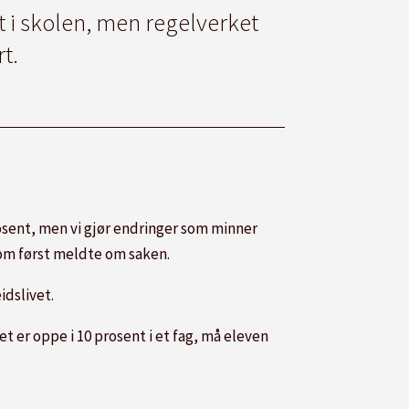
t i skolen, men regelverket
t.
rosent, men vi gjør endringer som minner
om først meldte om saken.
idslivet.
t er oppe i 10 prosent i et fag, må eleven