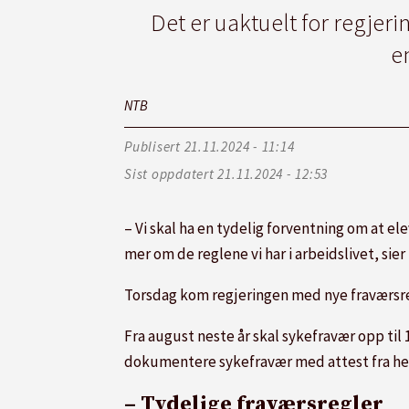
Det er uaktuelt for regjer
e
NTB
Publisert
21.11.2024 - 11:14
Sist oppdatert
21.11.2024 - 12:53
– Vi skal ha en tydelig forventning om at e
mer om de reglene vi har i arbeidslivet, si
Torsdag kom regjeringen med nye fraværsregl
Fra august neste år skal sykefravær opp til 
dokumentere sykefravær med attest fra he
– Tydelige fraværsregler