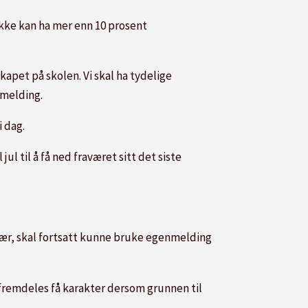
ikke kan ha mer enn 10 prosent
skapet på skolen. Vi skal ha tydelige
emelding.
i dag.
ul til å få ned fraværet sitt det siste
avær, skal fortsatt kunne bruke egenmelding
n fremdeles få karakter dersom grunnen til