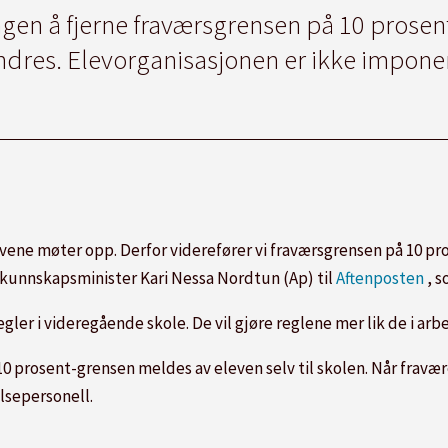
ingen å fjerne fraværsgrensen på 10 prosen
ndres. Elevorganisasjonen er ikke imponer
levene møter opp. Derfor viderefører vi fraværsgrensen på 10 p
er kunnskapsminister Kari Nessa Nordtun (Ap) til
Aftenposten
, s
er i videregående skole. De vil gjøre reglene mer lik de i arbe
10 prosent-grensen meldes av eleven selv til skolen. Når fravære
lsepersonell.