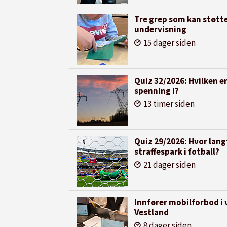
Tre grep som kan støtt
undervisning
15 dager siden
Quiz 32/2026: Hvilken e
spenning i?
13 timer siden
Quiz 29/2026: Hvor langt
straffespark i fotball?
21 dager siden
Innfører mobilforbod i 
Vestland
8 dager siden