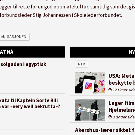
egger til rette for en god oppmøtekultur, samtidig som det gis 
er forbundsleder Stig Johannessen i Skolelederforbundet.
GANISASJONEN
AT NÅ
NY
 solguden i egyptisk
NTB
USA: Meta 
beskytte 
12 timer sid
uta til Kaptein Sorte Bill
Lager film
 var «very well bekrutta»?
Hjelmelan
3 dager sid
Akershus-lærer siktet 