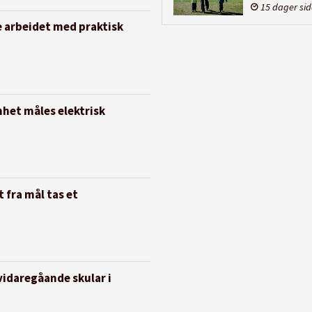
15 dager si
e arbeidet med praktisk
nhet måles elektrisk
 fra mål tas et
vidaregåande skular i