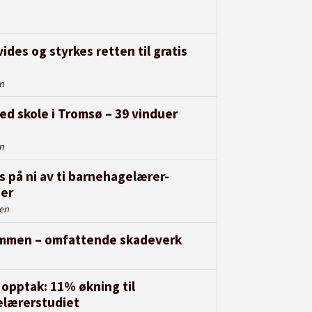
ides og styrkes retten til gratis
en
ed skole i Tromsø – 39 vinduer
en
s på ni av ti barnehagelærer-
er
den
rammen – omfattende skadeverk
opptak: 11% økning til
lærerstudiet