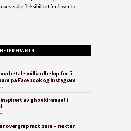
nødvendig fleksibilitet for å ivareta
HETER FRA NTB
må betale milliardbeløp for å
barn på Facebook og Instagram
en
 inspirert av gisseldramaet i
d
en
for overgrep mot barn – nekter