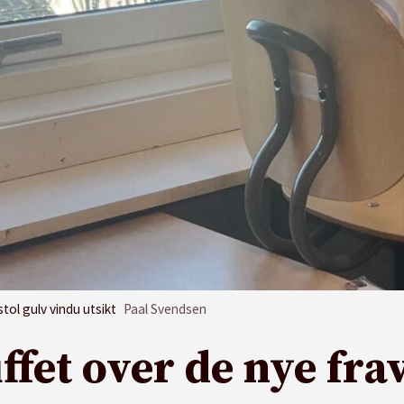
ol gulv vindu utsikt
Paal Svendsen
ffet over de nye fr