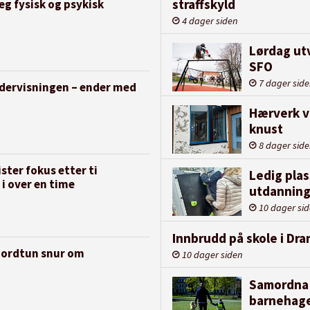
straffskyld
eg fysisk og psykisk
4 dager siden
Lørdag utv
SFO
7 dager sid
ndervisningen – ender med
Hærverk v
knust
8 dager sid
ter fokus etter ti
Ledig plas
 i over en time
utdanning
10 dager si
Innbrudd på skole i D
 Nordtun snur om
10 dager siden
Samordna 
barnehage