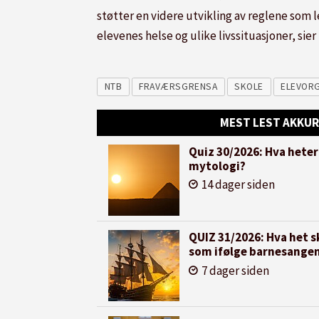
støtter en videre utvikling av reglene som l
elevenes helse og ulike livssituasjoner, si
NTB
FRAVÆRSGRENSA
SKOLE
ELEVOR
MEST LEST AKKUR
Quiz 30/2026: Hva heter
mytologi?
14 dager siden
QUIZ 31/2026: Hva het sk
som ifølge barnesangen
7 dager siden