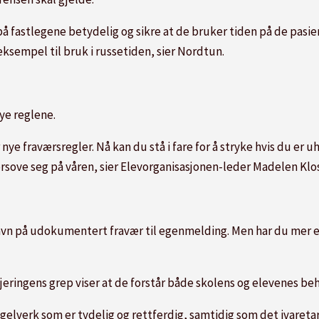
 på fastlegene betydelig og sikre at de bruker tiden på de pasie
eksempel til bruk i russetiden, sier Nordtun.
ye reglene.
 nye fraværsregler. Nå kan du stå i fare for å stryke hvis du er u
orsove seg på våren, sier Elevorganisasjonen-leder Madelen Klos
avn på udokumentert fravær til egenmelding. Men har du mer enn
eringens grep viser at de forstår både skolens og elevenes beh
lverk som er tydelig og rettferdig, samtidig som det ivaretar e