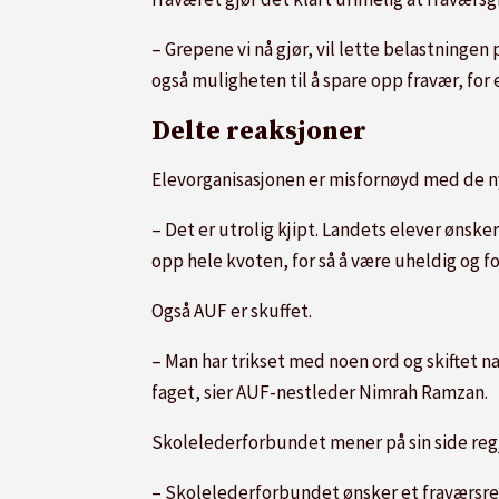
– Grepene vi nå gjør, vil lette belastningen
også muligheten til å spare opp fravær, for 
Delte reaksjoner
Elevorganisasjonen er misfornøyd med de n
– Det er utrolig kjipt. Landets elever ønsker
opp hele kvoten, for så å være uheldig og f
Også AUF er skuffet.
– Man har trikset med noen ord og skiftet n
faget, sier AUF-nestleder Nimrah Ramzan.
Skolelederforbundet mener på sin side regj
– Skolelederforbundet ønsker et fraværsrege