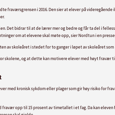
dte fraværsgrensen i 2016. Den sier at elever på videregående 
er.
n. Det bidrar til at de lærer mer og bedre og får ta del i felles
entninger om at elevene skal møte opp, sier Nordtun i en press
ten av skoleåret i stedet for to ganger i løpet av skoleåret som 
or skolene, og at dette kan motivere elever med høyt fravær til j
t
lever med kronisk sykdom eller plager som gir høy risiko for fr
 fravær opp til 15 prosent av timetallet i et fag. Da kan eleve
rensen skal gjelde.