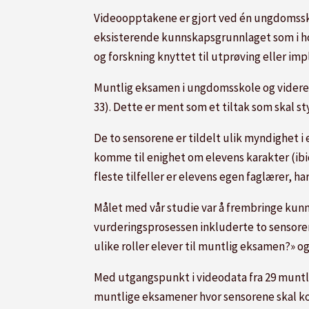
Videoopptakene er gjort ved én ungdomssko
eksisterende kunnskapsgrunnlaget som i hov
og forskning knyttet til utprøving eller im
Muntlig eksamen i ungdomsskole og videreg
33). Dette er ment som et tiltak som skal s
De to sensorene er tildelt ulik myndighet i
komme til enighet om elevens karakter (ibid
fleste tilfeller er elevens egen faglærer, 
Målet med vår studie var å frembringe kunns
vurderingsprosessen inkluderte to sensorer 
ulike roller elever til muntlig eksamen?» 
Med utgangspunkt i videodata fra 29 muntl
muntlige eksamener hvor sensorene skal kom