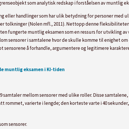
enseobjekt som analytisk redskap i forståelsen av muntlig e
ing eller handlinger som har ulik betydning for personer med u
r tolkninger (Nolen mfl., 2011). Nettopp denne fleksibiliteten
åten fungerte muntlig eksamen som en ressurs for utvikling av 
llom sensorer i samtalene hvor de skulle komme til enighet om
ot sensorene å forhandle, argumentere og legitimere karakterer, 
kle muntlig eksamen i KI-tiden
29 samtaler mellom sensorer med ulike roller. Disse samtalene
t rommet, varierte i lengde; den korteste varte i 40 sekunder,
 som sensorer.