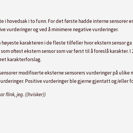
e i hovedsak i to funn. For det første hadde interne sensorer e
tive vurderinger og ved å minimere negative vurderinger.
 høyeste karakteren i de fleste tilfeller hvor ekstern sensor ga
om oftest ekstern sensor som var først til å foreslå karakter. I 
ret karakterforslag.
sensorer modifiserte eksterne sensorers vurderinger på ulike m
urderinger. Positive vurderinger ble gjerne gjentatt og/eller f
 flink, jeg. ((hvisker))