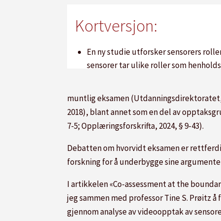
Kortversjon:
En ny studie utforsker sensorers roll
sensorer tar ulike roller som henhold
sensorer ofte modifiserer eksterne se
vurderinger og minimere negative, men
muntlig eksamen (Utdanningsdirektoratet, 2
Resultatene indikerer at muntlig eks
2018), blant annet som en del av opptaksgru
sensorer å forhandle og legitimere karak
7-5; Opplæringsforskrifta, 2024, § 9-43).
å balansere subjektivitet og objektivi
Debatten om hvorvidt eksamen er rettferdi
reliabilitet.
forskning for å underbygge sine argumenter
Oppsummeringen er generert av Labrador A
I artikkelen «Co-assessment at the boundar
jeg sammen med professor Tine S. Prøitz å 
gjennom analyse av videoopptak av sensore