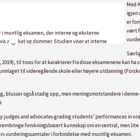
Med K
igjen 
er fo
vært 
er i muntlig eksamen, der interne og eksterne
vurde
svis advokat og dommer. Studien viser at interne
nsorers vurderinger ved å forsterke positive
Særlig
s eksterne sensorer oftest foreslår karakter først.
019), til tross for at karakterer fra disse eksamenene kan ha 
amen fungerer som et grenseobjekt, som tillater
nnlaget til videregående skole eller høyere utdanning (Forskri
terer til tross for ulike forståelser. Dette bidrar til
tet, noe som er viktig for eksamens validitet og
g, blusser også stadig opp, men meningsmotstandere i denne de
.
I, men gjennomlest av en journalist.
y: judges and advocates grading students’ performances in ora
frembringe forskningsbasert kunnskap om en sentral, men lite 
rs vurderingssamtaler i forbindelse med muntlig eksamen.