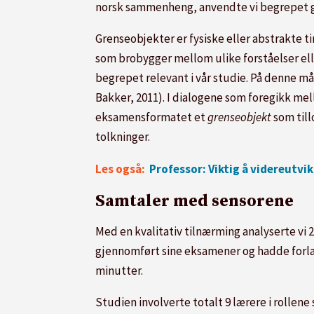
norsk sammenheng, anvendte vi begrepet gr
Grenseobjekter er fysiske eller abstrakte t
som brobygger mellom ulike forståelser elle
begrepet relevant i vår studie. På denne m
Bakker, 2011). I dialogene som foregikk me
eksamensformatet et
grenseobjekt
som till
tolkninger.
Les også:
Professor: Viktig å videreutvi
Samtaler med sensorene
Med en kvalitativ tilnærming analyserte vi 
gjennomført sine eksamener og hadde forlat
minutter.
Studien involverte totalt 9 lærere i rollene