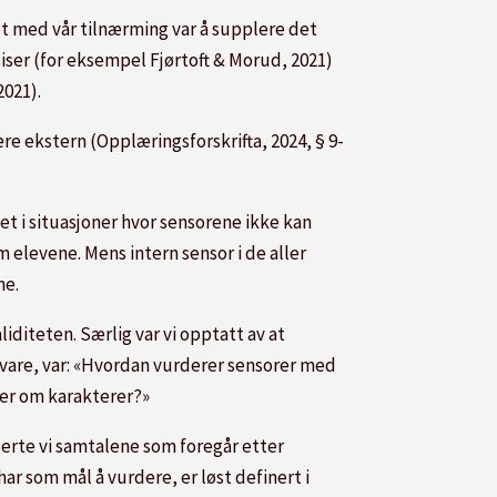
et med vår tilnærming var å supplere det
ser (for eksempel Fjørtoft & Morud, 2021)
2021).
 ekstern (Opplæringsforskrifta, 2024, § 9-
et i situasjoner hvor sensorene ikke kan
 elevene. Mens intern sensor i de aller
ne.
diteten. Særlig var vi opptatt av at
svare, var: «Hvordan vurderer sensorer med
ger om karakterer?»
erte vi samtalene som foregår etter
 som mål å vurdere, er løst definert i