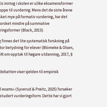
Is inntog i skolen er ulike eksamensformer
oppe til vurdering. Mens det de siste årene
rsket mye på formativ vurdering, har det
forsket mindre på summative
ringsformer (Black, 2013).
 finnes det lite systematisk forskning på
stor betydning for elever (Blömeke & Olsen,
ft om opptak til høgare utdanning, 2017, §
batten viser sjelden til empirisk
l exams» (Syverud & Prøitz, 2025) forsøker
studert vurderingsform. Dette har vi gjort