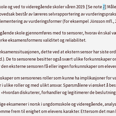
le og ved to videregående skoler våren 2019. [Se note
1
] Mål
edsak består av læreres selvrapportering av vurderingspraksi
plementering av vurderingsformer (for eksempel Jönsson mfl., 
ående skole gjennomføres med to sensorer, hvorav én skal være
tyrke eksamensformens validitet og reliabilitet.
 eksamenssituasjonen, dette ved at ekstern sensor har siste ord
.). De to sensorene besitter også svært ulike forkunnskaper om
har den eksterne sensoren få eller ingen forkunnskaper om eleve
kaper om sensorenes roller som kunne ha implikasjoner for vali
i ulike roller og med ulikt ansvar. Spørsmålene vi ønsket å be
og «Hvordan diskuterer, forhandler og legitimerer de beslutnin
ige eksamener i norsk i ungdomsskole og videregående, analys
me frem til enighet om elevens karakter. Ettersom det man har