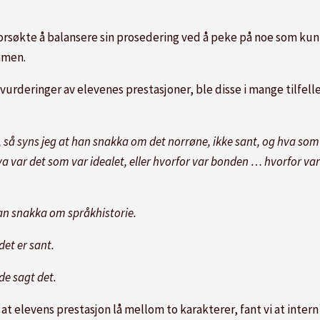
 forsøkte å balansere sin prosedering ved å peke på noe som ku
samen.
urderinger av elevenes prestasjoner, ble disse i mange tilfell
n, så syns jeg at han snakka om det norrøne, ikke sant, og hva som
hva var det som var idealet, eller hvorfor var bonden … hvorfor var
han snakka om språkhistorie.
det er sant.
de sagt det.
or at elevens prestasjon lå mellom to karakterer, fant vi at inte