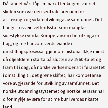
Då landet vårt låg i ruinar etter krigen, var det
skulen som var den sentrale arenaen for
attreisinga og vidareutviklinga av samfunnet. Det
har gitt oss ein velferdsstat som manglar
sidestykke i verda. Kompetansen i befolkinga er
høg, og me har vore verdsleiande i
omstillingsprosessar gjennom historia. Ikkje minst
då oljealderen starta på slutten av 1960-talet og
fram til i dag, då norske verksemder sit i førarsetet
i omstilling til det grøne skiftet, har kompetanse
vore avgjerande for utvikling av samfunnet. Det
norske utdanningssystemet og norske lærarar har
difor mykje av æra for at me bur i verdas rikaste
land.