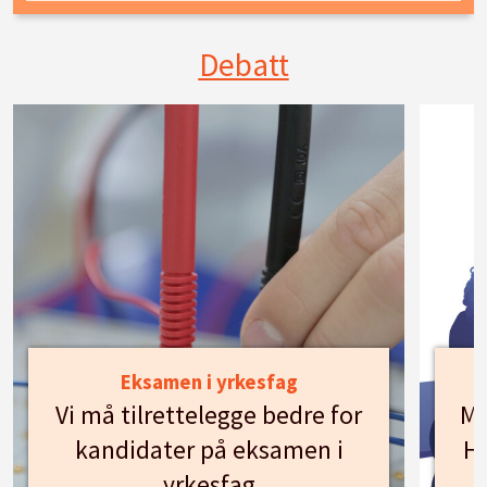
Debatt
Eksamen i yrkesfag
Vi må tilrettelegge bedre for
Mø
kandidater på eksamen i
Hu
yrkesfag