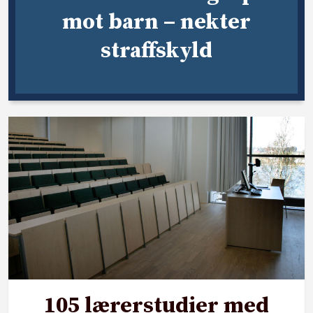
mot barn – nekter
straffskyld
105 lærerstudier med