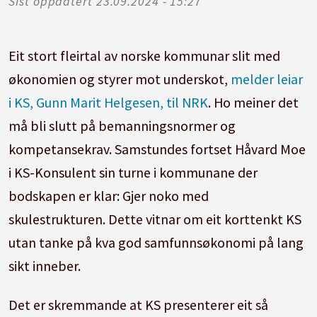
Sist oppdatert
23.09.2024 - 15:27
Eit stort fleirtal av norske kommunar slit med
økonomien og styrer mot underskot,
melder leiar
i KS, Gunn Marit Helgesen, til NRK
. Ho meiner det
må bli slutt på bemanningsnormer og
kompetansekrav. Samstundes fortset Håvard Moe
i KS-Konsulent sin turne i kommunane der
bodskapen er klar: Gjer noko med
skulestrukturen. Dette vitnar om eit korttenkt KS
utan tanke på kva god samfunnsøkonomi på lang
sikt inneber.
Det er skremmande at KS presenterer eit så