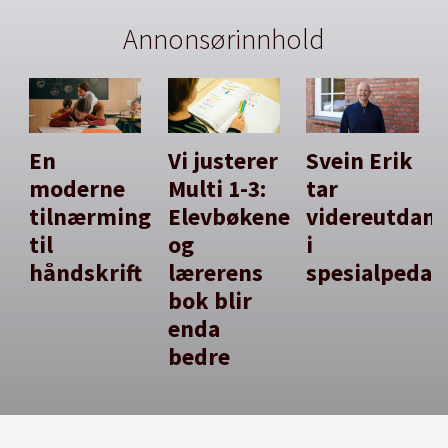
Annonsørinnhold
En
Vi justerer
Svein Erik
moderne
Multi 1-3:
tar
tilnærming
Elevbøkene
videreutdan
til
og
i
håndskrift
lærerens
spesialpedag
bok blir
enda
bedre