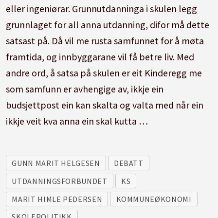
eller ingeniørar. Grunnutdanninga i skulen legg
grunnlaget for all anna utdanning, difor må dette
satsast på. Då vil me rusta samfunnet for å møta
framtida, og innbyggarane vil få betre liv. Med
andre ord, å satsa på skulen er eit Kinderegg me
som samfunn er avhengige av, ikkje ein
budsjettpost ein kan skalta og valta med når ein
ikkje veit kva anna ein skal kutta …
GUNN MARIT HELGESEN
DEBATT
UTDANNINGSFORBUNDET
KS
MARIT HIMLE PEDERSEN
KOMMUNEØKONOMI
SKOLEPOLITIKK