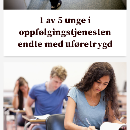
1 av 5 unge i
oppfølgingstjenesten
endte med uføretrygd