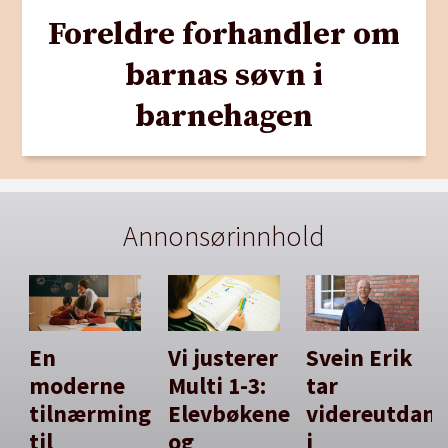
Foreldre forhandler om
barnas søvn i
barnehagen
Annonsørinnhold
En
Vi justerer
Svein Erik
moderne
Multi 1-3:
tar
tilnærming
Elevbøkene
videreutdan
til
og
i