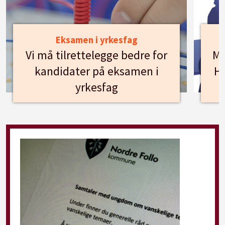
Eksamen i yrkesfag
Vi må tilrettelegge bedre for
Mø
kandidater på eksamen i
Hu
yrkesfag