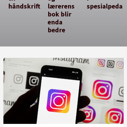
håndskrift
lærerens
spesialpedag
bok blir
enda
bedre