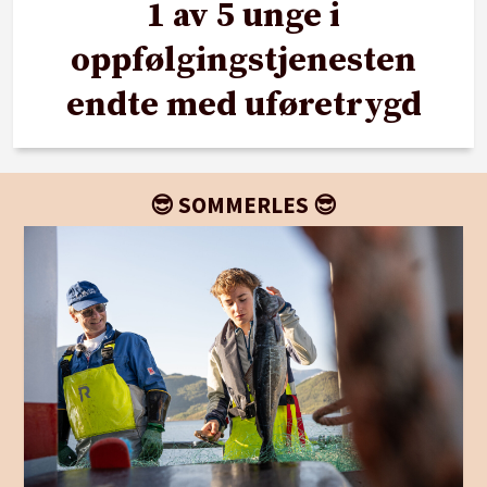
1 av 5 unge i
oppfølgingstjenesten
endte med uføretrygd
😎 SOMMERLES 😎