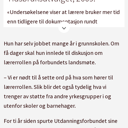
«Undersøkelsene viser at lærere bruker mer tid
enn tidligere til dokumentasjon rundt
enkeltelever, møter og kontakt med foreldre,
og at dette gjelder spesielt elever med
Hun har selv jobbet mange år i grunnskolen. Om
spesielle læringsbehov.»
få dager skal hun innlede til diskusjon om
lærerrollen på forbundets landsmøte.
«Undersøkelsene viser at samarbeid mellom
hjem og skole tar mer tid enn tidligere. Det
– Vi er nødt til å sette ord på hva som hører til
skyldes blant annet nye
lærerrollen. Slik blir det også tydelig hva vi
kommunikasjonsformer som gjør lærerne
trenger av støtte fra andre yrkesgrupper i og
lettere tilgjengelig.»
utenfor skoler og barnehager.
For ti år siden spurte Utdanningsforbundet sine