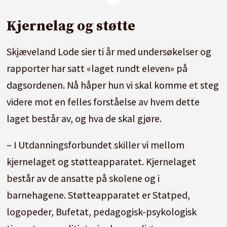
utover lærerens kjernekompetanse.»
Kjernelag og støtte
«Av alle lærerne som er omfattet av den
Skjæveland Lode sier ti år med undersøkelser og
internasjonale TALIS-undersøkelsen, er norske
rapporter har satt «laget rundt eleven» på
ungdomsskolelærere de som sier de bruker
dagsordenen. Nå håper hun vi skal komme et steg
minst tid til undervisning. Mye av arbeidstiden
videre mot en felles forståelse av hvem dette
til norske lærere går med til andre aktiviteter
laget består av, og hva de skal gjøre.
enn ren undervisning.»
– I Utdanningsforbundet skiller vi mellom
kjernelaget og støtteapparatet. Kjernelaget
består av de ansatte på skolene og i
barnehagene. Støtteapparatet er Statped,
logopeder, Bufetat, pedagogisk-psykologisk