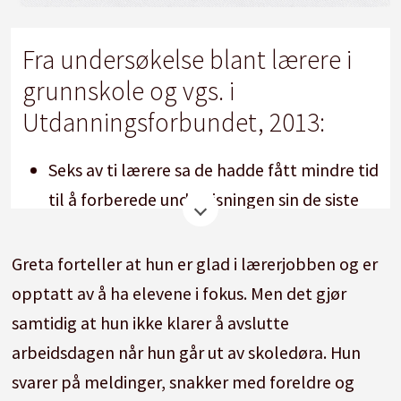
Fra undersøkelse blant lærere i
grunnskole og vgs. i
Utdanningsforbundet, 2013:
Seks av ti lærere sa de hadde fått mindre tid
til å forberede undervisningen sin de siste
fem årene.
Greta forteller at hun er glad i lærerjobben og er
Halvparten av lærerne utførte jevnlig
opptatt av å ha elevene i fokus. Men det gjør
arbeid som hører til rådgiver-, sosiallærer-
samtidig at hun ikke klarer å avslutte
eller skolehelsetjenesten.
arbeidsdagen når hun går ut av skoledøra. Hun
Halvparten av lærerne utførte jevnlig
svarer på meldinger, snakker med foreldre og
arbeidsoppgaver som er å regne som