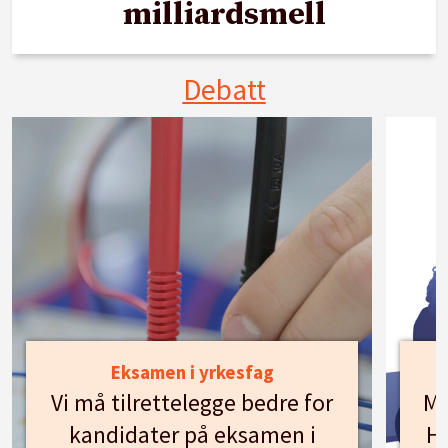
milliardsmell
Debatt
Eksamen i yrkesfag
Vi må tilrettelegge bedre for
Mø
kandidater på eksamen i
Hu