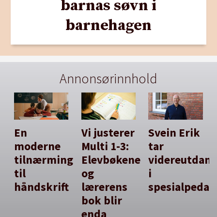
barnas søvn i
barnehagen
Annonsørinnhold
En
Vi justerer
Svein Erik
moderne
Multi 1-3:
tar
tilnærming
Elevbøkene
videreutdan
til
og
i
håndskrift
lærerens
spesialpedag
bok blir
enda