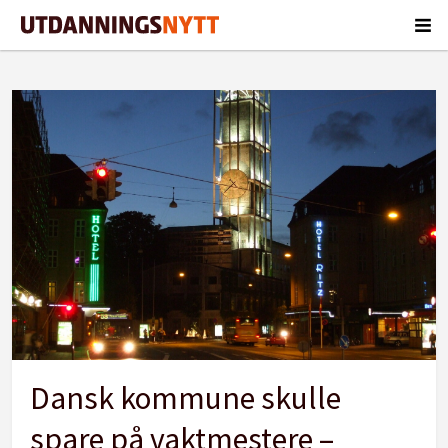
Tag:
vaktmester
Dansk kommune skulle
spare på vaktmestere –