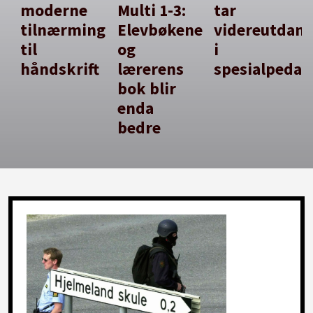
moderne
Multi 1-3:
tar
tilnærming
Elevbøkene
videreutdan
til
og
i
håndskrift
lærerens
spesialpedag
bok blir
enda
bedre