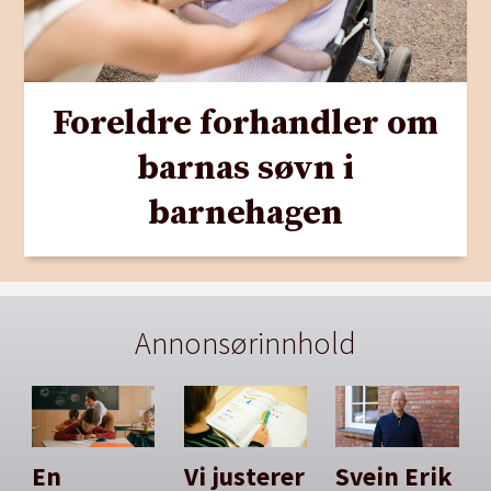
Foreldre forhandler om
barnas søvn i
barnehagen
Annonsørinnhold
En
Vi justerer
Svein Erik