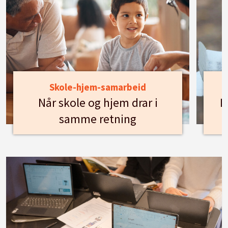
Skole-hjem-samarbeid
Når skole og hjem drar i
H
samme retning