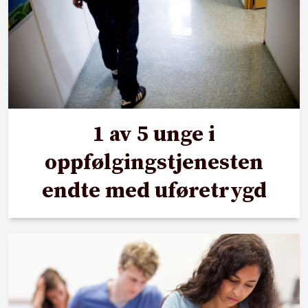
1 av 5 unge i
oppfølgingstjenesten
endte med uføretrygd