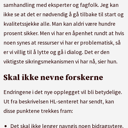
samhandling med eksperter og fagfolk. Jeg kan
holdninger, med ressurser om blant annet
ikke se at det er nødvendig å gå tilbake til start og
konspirasjonsteorier, Gaza-krigen og hvordan
kvalitetssjekke alle. Man kan aldri være hundre
snakke om sensitive temaer i klasserommet.
prosent sikker. Men vi har en åpenhet rundt at hvis
Fra 2025 til 2027 skal Dembra evalueres av
noen synes at ressurser vi har er problematisk, så
uavhengige fagmiljøer. Det skal ses på både
er vi villig til å lytte og gå i dialog. Det er den
teori, verktøy og hvordan satsingen fungerer i
viktigste sikringsmekanismen vi har nå, sier hun.
praksis.
Skal ikke nevne forskerne
Kilde: HL-senteret og Udir
Endringene i det nye opplegget vil bli betydelige.
Ut fra beskrivelsen HL-senteret har sendt, kan
disse punktene trekkes fram:
Det skal ikke lenger navngis noen bidragsytere.