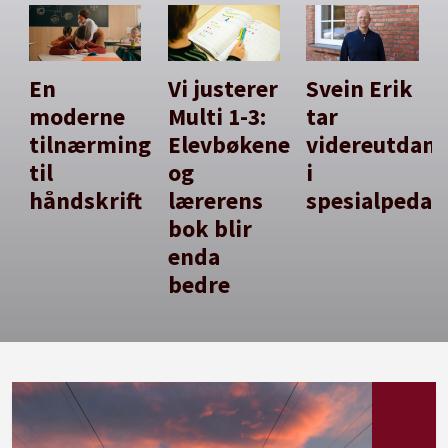
En
Vi justerer
Svein Erik
moderne
Multi 1-3:
tar
tilnærming
Elevbøkene
videreutdan
til
og
i
håndskrift
lærerens
spesialpedag
bok blir
enda
bedre