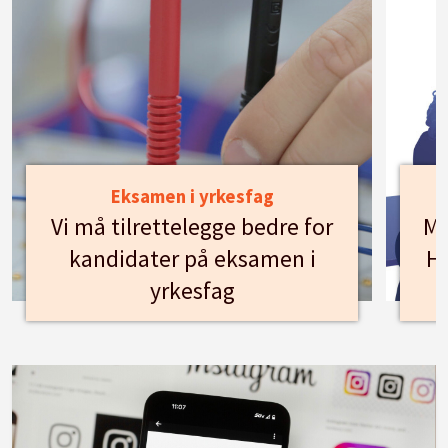
Eksamen i yrkesfag
Vi må tilrettelegge bedre for
Mø
kandidater på eksamen i
Hu
yrkesfag