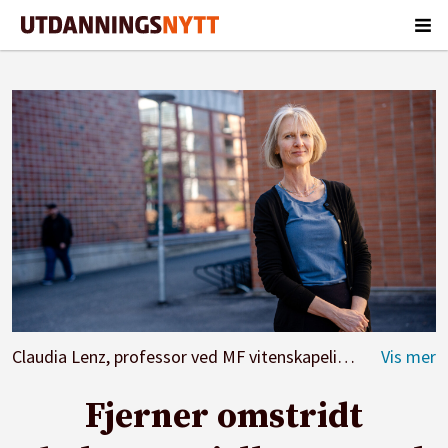
Claudia Lenz, professor ved MF vitenskapelig høyskole (hvor bildet er tatt), svarer på vegne av HL-senteret.
Fjerner omstridt