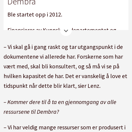
Dembra
Ble startet opp i 2012.
Finansieres av Kunnskapsdepartementet og
Utdanningsdirektoratet med fast støtte over
– Vi skal gå i gang raskt og tar utgangspunkt i de
statsbudsjettet. Bevilgning på 16,5 millioner
dokumentene vi allerede har. Forskerne som har
kroner i 2025.
vært med, skal bli konsultert, og så må vi se på
Ledes av Senter for studier av Holocaust og
hvilken kapasitet de har. Det er vanskelig å love et
livssynsminoriteter (HL-senteret). Også andre
tidspunkt når dette blir klart, sier Lenz.
menneskerettighets-og fredssenter er på
– Kommer dere til å ta en gjennomgang av alle
bidragslisten.
ressursene til Dembra?
Gir støtte til skolens arbeid mot
– Vi har veldig mange ressurser som er produsert i
antisemittisme, rasisme og udemokratiske