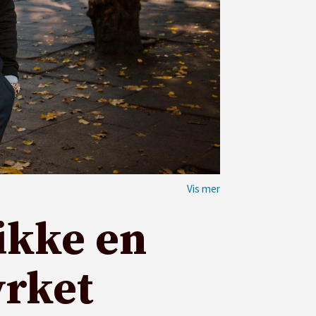
 ikke en
yrket