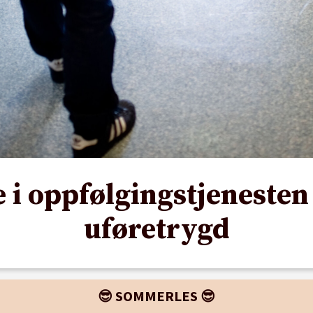
e i oppfølgingstjeneste
uføretrygd
😎 SOMMERLES 😎