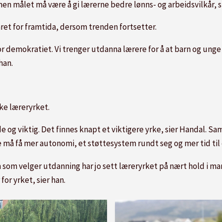
men målet må være å gi lærerne bedre lønns- og arbeidsvilkår, 
t for framtida, dersom trenden fortsetter.
 for demokratiet. Vi trenger utdanna lærere for å at barn og un
 han.
ke læreryrket.
e og viktig. Det finnes knapt et viktigere yrke, sier Handal. Sa
e må få mer autonomi, et støttesystem rundt seg og mer tid til
m som velger utdanning har jo sett læreryrket på nært hold i man
for yrket, sier han.