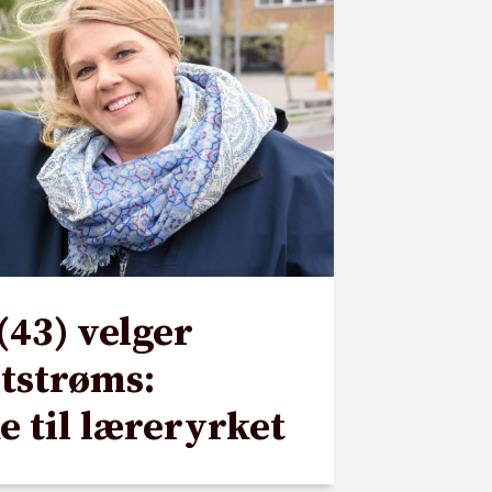
(43) velger
tstrøms:
e til læreryrket