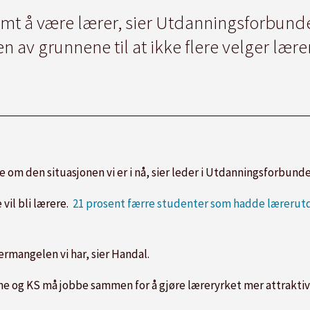
somt å være lærer, sier Utdanningsforbunde
n av grunnene til at ikke flere velger læ
 om den situasjonen vi er i nå, sier leder i Utdanningsforbund
vil bli lærere.
21 prosent færre studenter som hadde lærerut
rmangelen vi har, sier Handal.
ne og KS må jobbe sammen for å gjøre læreryrket mer attraktiv