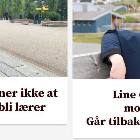
ner ikke at
Line 
 bli lærer
mo
Går tilbak