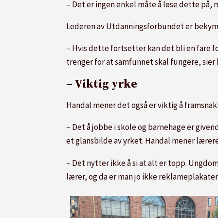
– Det er ingen enkel måte å løse dette på, 
Lederen av Utdanningsforbundet er bekymre
– Hvis dette fortsetter kan det bli en fare
trenger for at samfunnet skal fungere, sier
– Viktig yrke
Handal mener det også er viktig å framsnak
– Det å jobbe i skole og barnehage er givend
et glansbilde av yrket. Handal mener lærer
– Det nytter ikke å si at alt er topp. Ungdo
lærer, og da er man jo ikke reklameplakater 