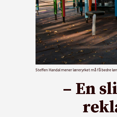
Steffen Handal mener læreryrket må få bedre lønns-
– En sl
rekl