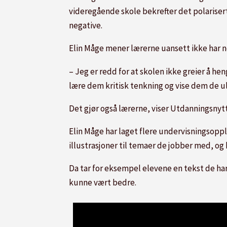
videregående skole bekrefter det polariserte
negative.
Elin Måge mener lærerne uansett ikke har n
– Jeg er redd for at skolen ikke greier å h
lære dem kritisk tenkning og vise dem de ulik
Det gjør også lærerne, viser Utdanningsnytt 
Elin Måge har laget flere undervisningsopp
illustrasjoner til temaer de jobber med, og 
Da tar for eksempel elevene en tekst de har 
kunne vært bedre.