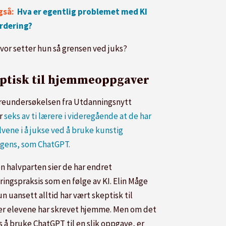
også:
Hva er egentlig problemet med KI
rdering?
vor setter hun så grensen ved juks?
ptisk til hjemmeoppgaver
rreundersøkelsen fra Utdanningsnytt
r
seks av ti lærere i videregående at de har
lvene i å jukse ved å bruke kunstig
ligens, som ChatGPT.
n halvparten sier de har endret
ringspraksis som en følge av KI. Elin Måge
un uansett alltid har vært skeptisk til
er elevene har skrevet hjemme. Men om det
s å bruke ChatGPT til en slik oppgave, er