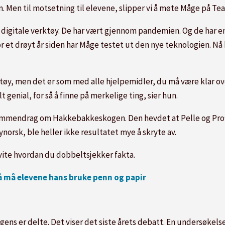
 Men til motsetning til elevene, slipper vi å møte Måge på Te
 digitale verktøy. De har vært gjennom pandemien. Og de har e
r et drøyt år siden har Måge testet ut den nye teknologien. Nå 
rktøy, men det er som med alle hjelpemidler, du må være klar o
lt genial, for så å finne på merkelige ting, sier hun.
mmendrag om Hakkebakkeskogen. Den hevdet at Pelle og Proffe
ynorsk, ble heller ikke resultatet mye å skryte av.
vite hvordan du dobbeltsjekker fakta.
 nå må elevene hans bruke penn og papir
ens er delte. Det viser det siste årets debatt. En undersøkelse