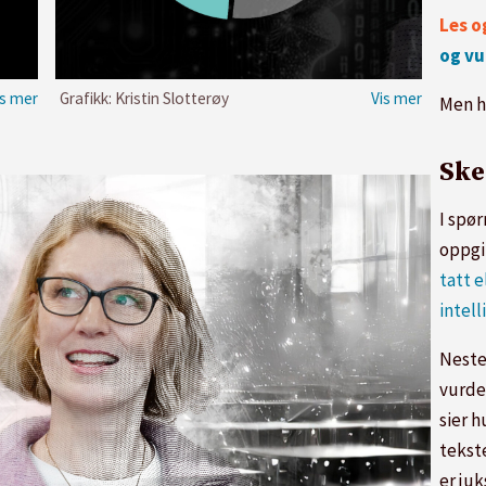
Les 
og vu
Grafikk: Kristin Slotterøy
Men h
Ske
I spø
oppgi
tatt e
intel
Neste
vurde
sier h
tekst
er juk