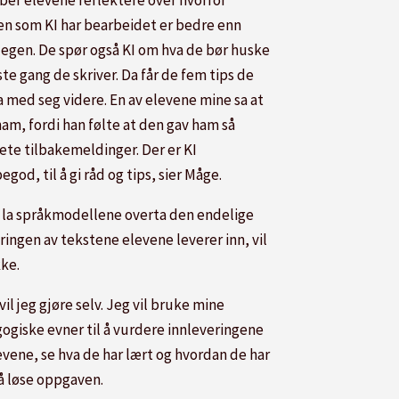
 ber elevene reflektere over hvorfor
en som KI har bearbeidet er bedre enn
 egen. De spør også KI om hva de bør huske
te gang de skriver. Da får de fem tips de
a med seg videre. En av elevene mine sa at
ham, fordi han følte at den gav ham så
ete tilbakemeldinger. Der er KI
god, til å gi råd og tips, sier Måge.
 la språkmodellene overta den endelige
ringen av tekstene elevene leverer inn, vil
kke.
vil jeg gjøre selv. Jeg vil bruke mine
ogiske evner til å vurdere innleveringene
evene, se hva de har lært og hvordan de har
 å løse oppgaven.