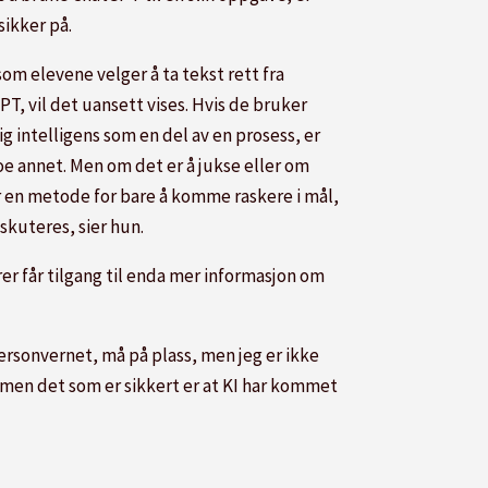
sikker på.
om elevene velger å ta tekst rett fra
T, vil det uansett vises. Hvis de bruker
g intelligens som en del av en prosess, er
oe annet. Men om det er å jukse eller om
r en metode for bare å komme raskere i mål,
iskuteres, sier hun.
r får tilgang til enda mer informasjon om
personvernet, må på plass, men jeg er ikke
år, men det som er sikkert er at KI har kommet