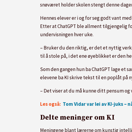
snøværet holder skolen stengt denne dagen.
Hennes elever er i og for seg godt vant med
Etter at ChatGPT ble allment tilgjengelig fo
undervisningen hver uke.
– Bruker du den riktig, er det et nyttig ve
til å stole på, i det ene øyeblikket er den he
Som den gangen hun ba ChatGPT lage et sa
elevene ba KI skrive tekst til en poplåt på n
– Det viser at du må kunne ditt pensum og 
Les også:
Tom Vidar var lei av KI-juks –
Delte meninger om KI
Meningene blant lærerne om kunstig intellig