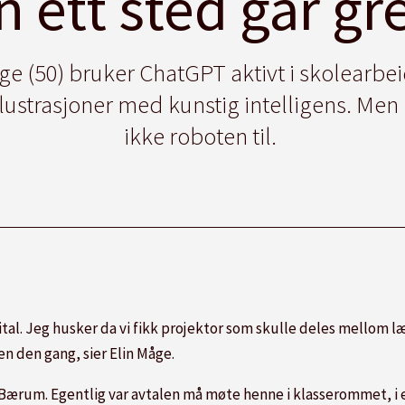
 ett sted går g
åge (50) bruker ChatGPT aktivt i skolearbei
ustrasjoner med kunstig intelligens. Men 
ikke roboten til.
digital. Jeg husker da vi fikk projektor som skulle deles mellom l
en den gang, sier Elin Måge.
Bærum. Egentlig var avtalen må møte henne i klasserommet, i 