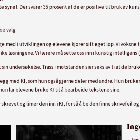
 synet. Der svarer 35 prosent at de er positive til bruk av kunst
oe valg.
enge med i utviklingen og elevene kjører sitt eget løp. Vi voks
e løsningene. Vi lærere må sette oss inn i kunstig intelligens (K
sin undersøkelse. Trass i motstanden sier seks av ti at de bruke
legg med KI, som hun også gjerne deler med andre. Hun bruker o
hun lar elevene bruke KI til å bearbeide tekstene sine.
skrevet og limer den inn i KI, for så å be den finne skrivefeil
Ing