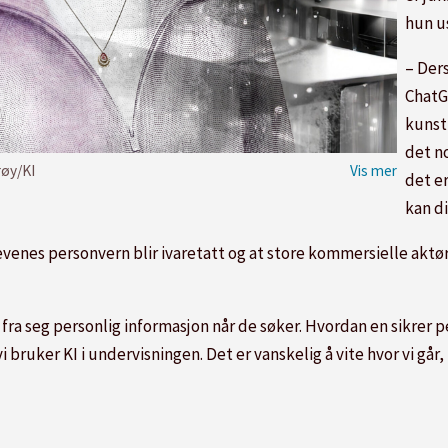
hun u
– Ders
ChatGP
kunsti
det n
røy/KI
det e
kan d
enes personvern blir ivaretatt og at store kommersielle aktøre
 fra seg personlig informasjon når de søker. Hvordan en sikrer 
 vi bruker KI i undervisningen. Det er vanskelig å vite hvor vi g