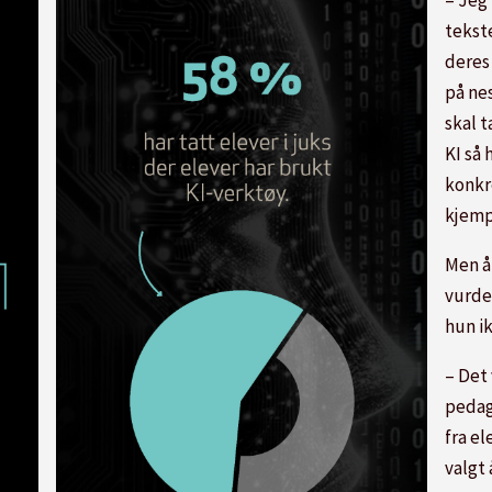
– Jeg
tekst
deres
på nes
skal t
KI så 
konkr
kjempe
Men å
vurde
hun i
– Det 
pedag
fra el
valgt