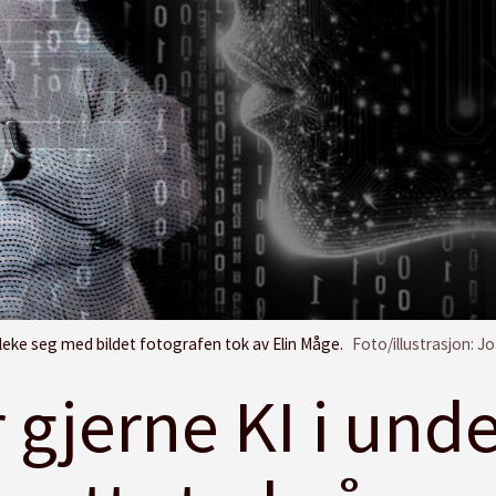
 leke seg med bildet fotografen tok av Elin Måge.
Foto/illustrasjon: J
r gjerne KI i und