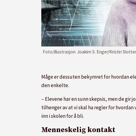
Foto/illustrasjon: Joakim S. Enger/Kristin Slotte
Måge er dessuten bekymret for hvordan elev
den enkelte.
– Elevene har en sunn skepsis, men de gir jo
tilhenger av at vi skal ha regler for hvordan
inn i skolen for å bli.
Menneskelig kontakt