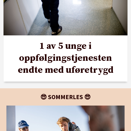
1 av 5 unge i
oppfølgingstjenesten
endte med uføretrygd
😎 SOMMERLES 😎