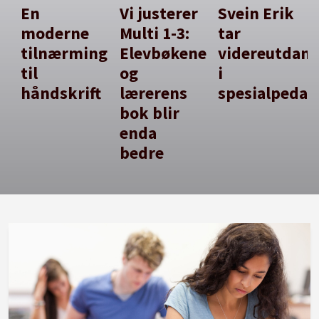
En
Vi justerer
Svein Erik
moderne
Multi 1-3:
tar
tilnærming
Elevbøkene
videreutdan
til
og
i
håndskrift
lærerens
spesialpedag
bok blir
enda
bedre