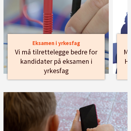
Eksamen i yrkesfag
Vi må tilrettelegge bedre for
Mø
kandidater på eksamen i
Hu
yrkesfag