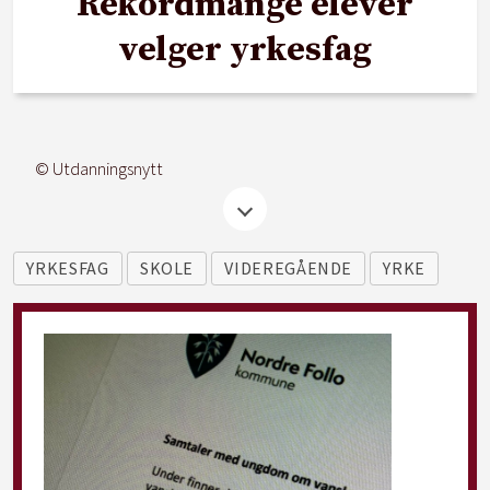
Rekordmange elever
velger yrkesfag
© Utdanningsnytt
YRKESFAG
SKOLE
VIDEREGÅENDE
YRKE