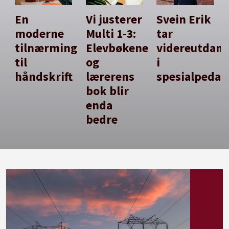
En
Vi justerer
Svein Erik
moderne
Multi 1-3:
tar
tilnærming
Elevbøkene
videreutdan
til
og
i
håndskrift
lærerens
spesialpedag
bok blir
enda
bedre