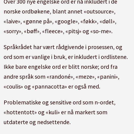
Over 300 nye engelske ord er nå inkludert i de
norske ordbøkene, blant annet «outsource»,
«laive», «gønne på», «google», «føkk», «døll»,
«sorry», «bøff», «fleece», «pitsj» og «so-me».
Språkrådet har vært rådgivende i prosessen, og
ord som er vanlige i bruk, er inkludert i ordlistene.
Ikke bare engelske ord er blitt norske; ord fra
andre språk som «randoné», «meze», «panini»,
«coulis» og «pannacotta» er også med.
Problematiske og sensitive ord som n-ordet,
«hottentott» og «kuli» er nå markert som
utdaterte og nedsettende.