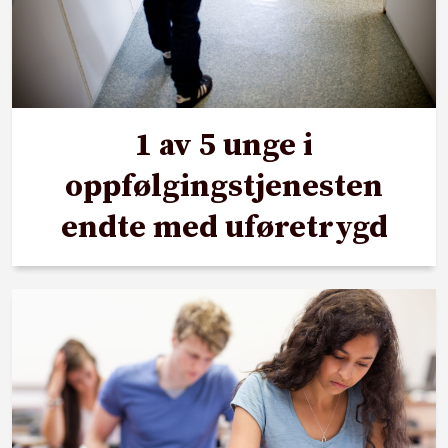
1 av 5 unge i
oppfølgingstjenesten
endte med uføretrygd