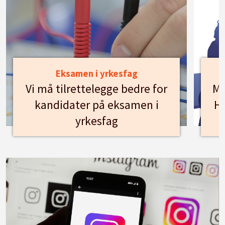
Eksamen i yrkesfag
Vi må tilrettelegge bedre for
Mø
kandidater på eksamen i
Hu
yrkesfag