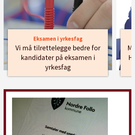
Eksamen i yrkesfag
Vi må tilrettelegge bedre for
Mø
kandidater på eksamen i
Hu
yrkesfag