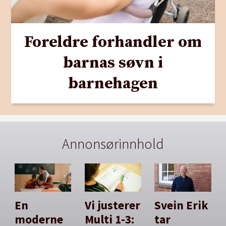
Foreldre forhandler om
barnas søvn i
barnehagen
Annonsørinnhold
En
Vi justerer
Svein Erik
moderne
Multi 1-3:
tar