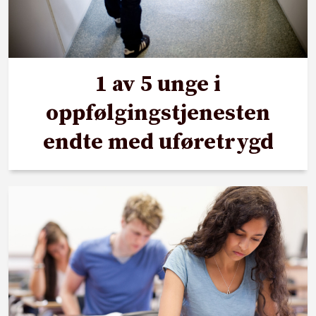
1 av 5 unge i
oppfølgingstjenesten
endte med uføretrygd