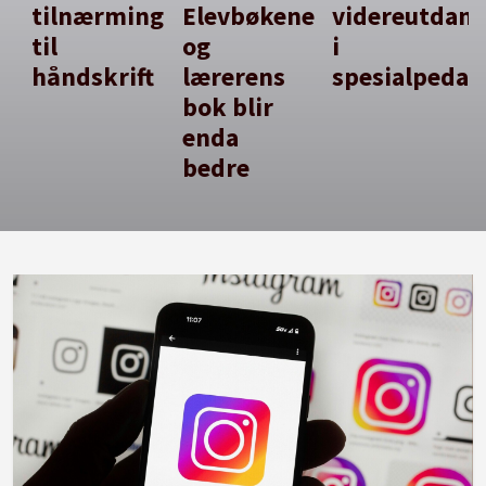
tilnærming
Elevbøkene
videreutdan
til
og
i
håndskrift
lærerens
spesialpedag
bok blir
enda
bedre