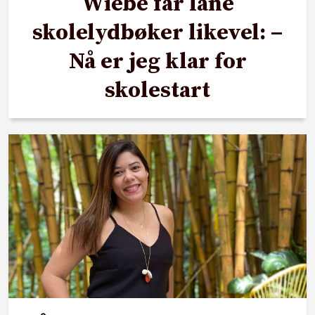
Wiebe får låne
skolelydbøker likevel: –
Nå er jeg klar for
skolestart