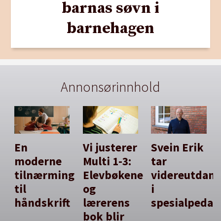
barnas søvn i
barnehagen
Annonsørinnhold
En
Vi justerer
Svein Erik
moderne
Multi 1-3:
tar
tilnærming
Elevbøkene
videreutdan
til
og
i
håndskrift
lærerens
spesialpedag
bok blir