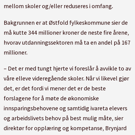
* Skolestrukturen i Fredrikstad består av en
mellom skoler og/eller reduseres i omfang.
eller to skoler.
Bakgrunnen er at Østfold fylkeskommune sier de
* Utdanningstilbud og utdanningsprogram
må kutte 344 millioner kroner de neste fire årene,
flyttes mellom skoler og/eller reduseres i
hvorav utdanningssektoren må ta en andel på 167
omfang.
millioner.
Løsningsforslag B:
– Det er med tungt hjerte vi foreslår å avvikle to av
våre elleve videregående skoler. Når vi likevel gjør
* Borg og Greåker videregående skoler avvikles.
det, er det fordi vi mener det er de beste
* Skolestrukturen i Fredrikstad består av en
forslagene for å møte de økonomiske
eller to skoler.
innsparingsbehovene og samtidig ivareta elevers
og arbeidslivets behov på best mulig måte, sier
* Utdanningstilbud og utdanningsprogram
direktør for opplæring og kompetanse, Brynjard
flyttes mellom skoler og/eller reduseres i