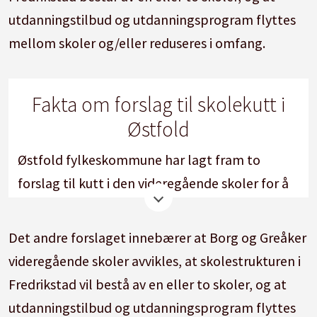
utdanningstilbud og utdanningsprogram flyttes
mellom skoler og/eller reduseres i omfang.
Fakta om forslag til skolekutt i
Østfold
Østfold fylkeskommune har lagt fram to
forslag til kutt i den videregående skoler for å
spare 167 millioner kroner.
Det andre forslaget innebærer at Borg og Greåker
Løsningsforslag A:
videregående skoler avvikles, at skolestrukturen i
* Borg og Kalnes videregående skoler avvikles.
Fredrikstad vil bestå av en eller to skoler, og at
utdanningstilbud og utdanningsprogram flyttes