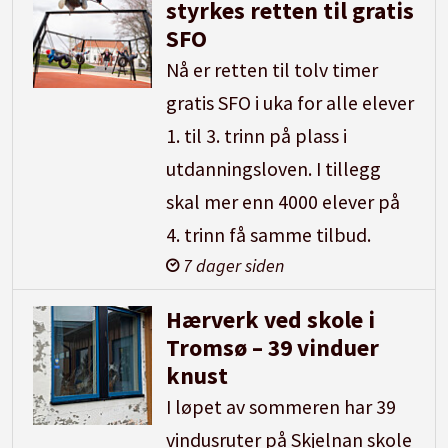
styrkes retten til gratis
SFO
Nå er retten til tolv timer
gratis SFO i uka for alle elever
1. til 3. trinn på plass i
utdanningsloven. I tillegg
skal mer enn 4000 elever på
4. trinn få samme tilbud.
7 dager siden
Hærverk ved skole i
Tromsø – 39 vinduer
knust
I løpet av sommeren har 39
vindusruter på Skjelnan skole