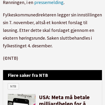
Rønningen, i en
pressemelding
.
omfang.
Fylkeskommunedirektøren legger sin innstillingen
(Kilder:
Østfold fylkeskommune
)
sin 7. november, altså et konkret forslag til
løsning. Etter dette skal forslaget gjennom en
ekstern høringsrunde. Saken sluttbehandles i
fylkestinget 4. desember.
(©NTB)
Flere saker fra NTB
NTB
USA: Meta må betale
milliardbeløp for å