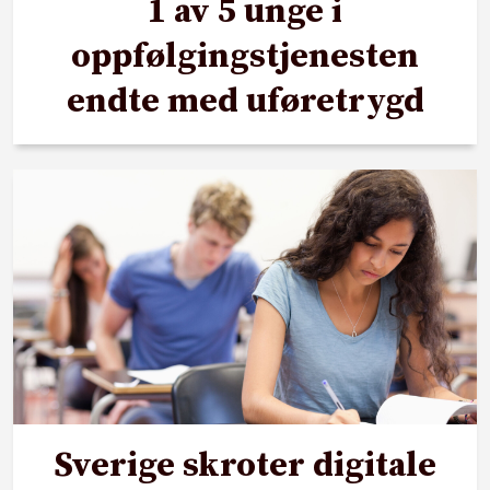
1 av 5 unge i
oppfølgingstjenesten
endte med uføretrygd
Sverige skroter digitale