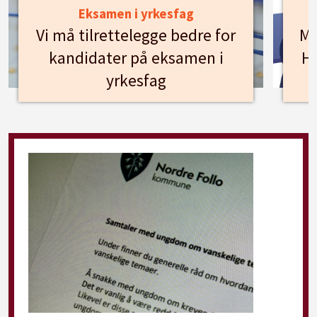
Eksamen i yrkesfag
Vi må tilrettelegge bedre for
Mø
kandidater på eksamen i
Hu
yrkesfag