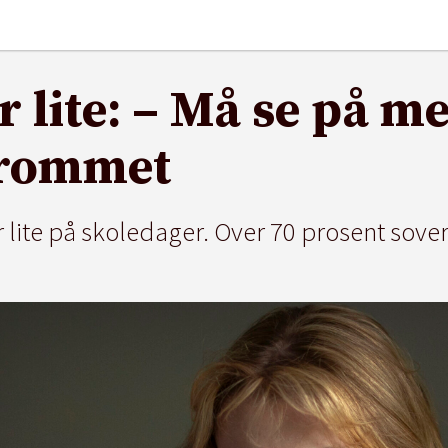
r lite: – Må se på m
erommet
ite på skoledager. Over 70 prosent sover