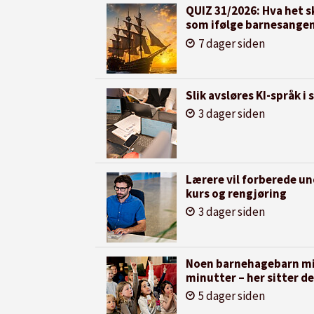
QUIZ 31/2026: Hva het sk
som ifølge barnesangen
7 dager siden
Slik avsløres KI-språk i
3 dager siden
Lærere vil forberede u
kurs og rengjøring
3 dager siden
Noen barnehagebarn mis
minutter – her sitter de
5 dager siden