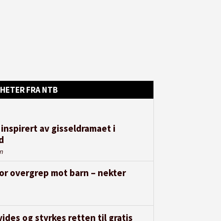
HETER FRA NTB
 inspirert av gisseldramaet i
d
en
for overgrep mot barn – nekter
ides og styrkes retten til gratis