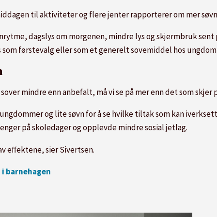
rmiddagen til aktiviteter og flere jenter rapporterer om mer sø
øvnrytme, dagslys om morgenen, mindre lys og skjermbruk sent 
s som førstevalg eller som et generelt sovemiddel hos ungdom, 
n
le sover mindre enn anbefalt, må vi se på mer enn det som skjer
å ungdommer og lite søvn for å se hvilke tiltak som kan iverkset
lenger på skoledager og opplevde mindre sosial jetlag.
av effektene, sier Sivertsen.
 i barnehagen