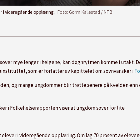
er i videregående opplæring.
Foto: Gorm Kallestad / NTB
sover mye lenger i helgene, kan døgnrytmen komme i utakt. Dette
instituttet, som er forfatter av kapittelet om søvnvansker i
Fo
den, og mange ungdommer blir trøtte senere på kvelden enn v
er i Folkehelserapporten viser at ungdom sover for lite.
 elever i videregående opplæring. Om lag 70 prosent av elevene 