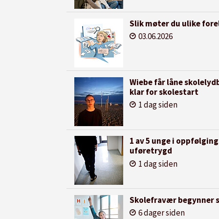
Slik møter du ulike for
03.06.2026
Wiebe får låne skolelydb
klar for skolestart
1 dag siden
1 av 5 unge i oppfølgi
uføretrygd
1 dag siden
Skolefravær begynner 
6 dager siden