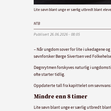
Lite søvn blant unge er særlig utbredt blant elev
NTB
Publisert
26.06.2026 - 08:05
– Når ungdom sover for lite i ukedagene og 
søvnforsker Børge Sivertsen ved Folkehelse
Døgnrytmen forskyves naturlig i ungdomsti
ofte starter tidlig.
Oppdaterte tall fra kapittelet om søvnvansk
Mindre enn 8 timer
Lite søvn blant unge er særlig utbredt blant