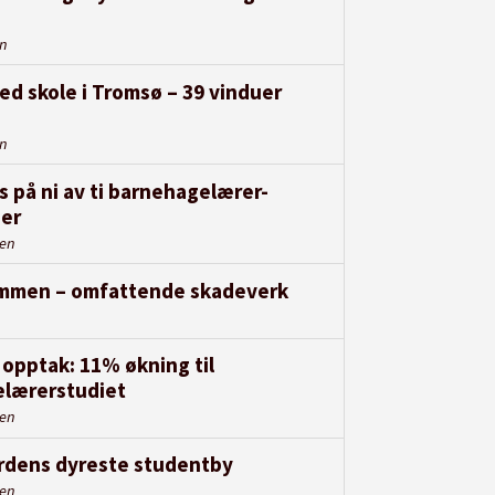
en
ed skole i Tromsø – 39 vinduer
en
s på ni av ti barnehagelærer-
er
den
rammen – omfattende skadeverk
opptak: 11% økning til
lærerstudiet
den
erdens dyreste studentby
den