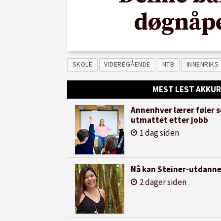
døgnåpe
SKOLE
VIDEREGÅENDE
NTB
INNENRIKS
MEST LEST AKKUR
Annenhver lærer føler s
utmattet etter jobb
1 dag siden
Nå kan Steiner-utdanned
2 dager siden