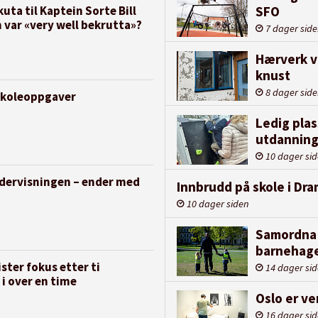
SFO
uta til Kaptein Sorte Bill
 var «very well bekrutta»?
7 dager sid
Hærverk v
knust
8 dager sid
 skoleoppgaver
Ledig plas
utdanning
10 dager si
ndervisningen – ender med
Innbrudd på skole i D
10 dager siden
Samordna 
barnehage
ter fokus etter ti
14 dager si
 i over en time
Oslo er v
16 dager si