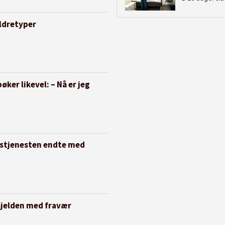
eldretyper
øker likevel: – Nå er jeg
ngstjenesten endte med
sjelden med fravær