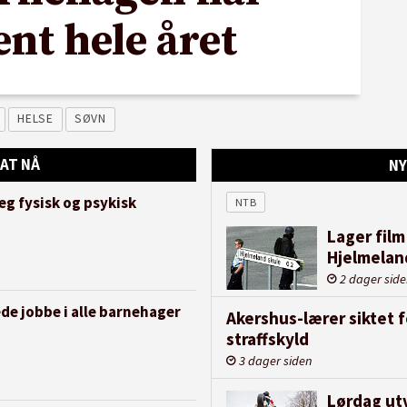
nt hele året
HELSE
SØVN
AT NÅ
NY
eg fysisk og psykisk
NTB
Lager film
Hjelmelan
2 dager sid
e jobbe i alle barnehager
Akershus-lærer siktet 
straffskyld
3 dager siden
Lørdag utv