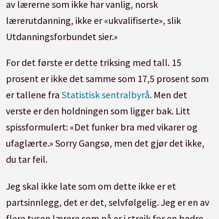
av lærerne som ikke har vanlig, norsk
lærerutdanning, ikke er «ukvalifiserte», slik
Utdanningsforbundet sier.»
For det første er dette triksing med tall. 15
prosent er ikke det samme som 17,5 prosent som
er tallene fra
Statistisk sentralbyrå
.
Men det
verste er den holdningen som ligger bak. Litt
spissformulert: «Det funker bra med vikarer og
ufaglærte.» Sorry Gangsø, men det gjør det ikke,
du tar feil.
Jeg skal ikke late som om dette ikke er et
partsinnlegg, det er det, selvfølgelig. Jeg er en av
flere tusen lærere som nå er i streik for en bedre