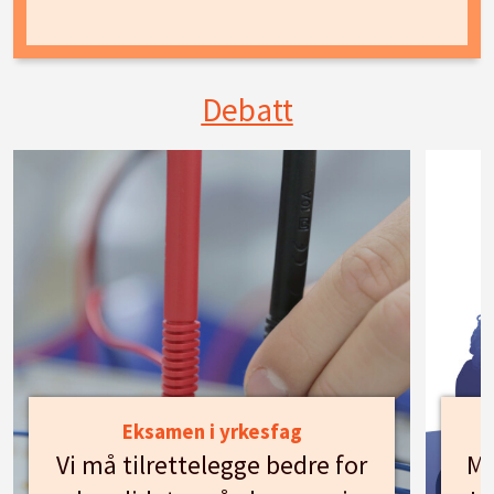
Debatt
Eksamen i yrkesfag
Vi må tilrettelegge bedre for
Mø