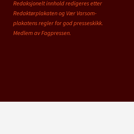
Redaksjonelt innhold redigeres etter
Redaktørplakaten og Vær Varsom-
plakatens regler for god presseskikk.
Medlem av Fagpressen.