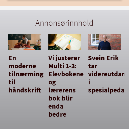
Annonsørinnhold
En
Vi justerer
Svein Erik
moderne
Multi 1-3:
tar
tilnærming
Elevbøkene
videreutdan
til
og
i
håndskrift
lærerens
spesialpedag
bok blir
enda
bedre