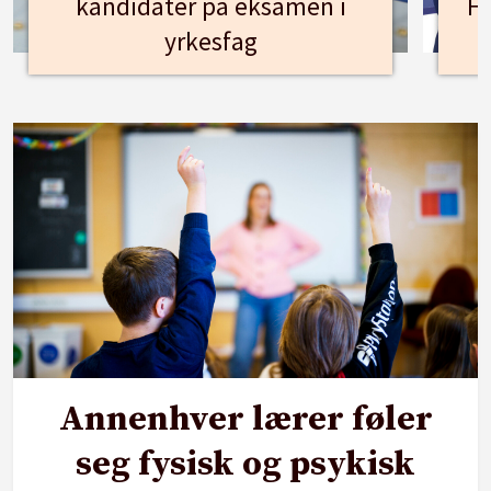
kandidater på eksamen i
Hu
yrkesfag
Annenhver lærer føler
seg fysisk og psykisk