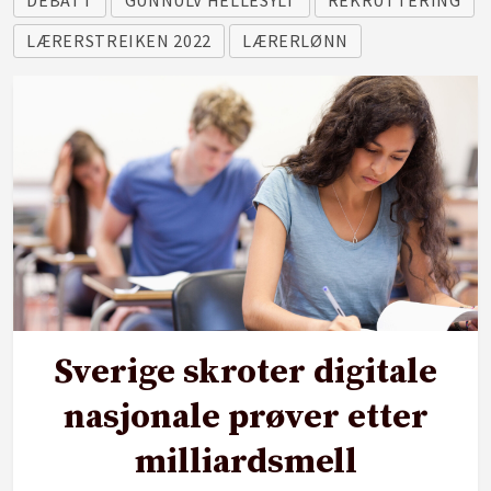
DEBATT
GUNNULV HELLESYLT
REKRUTTERING
LÆRERSTREIKEN 2022
LÆRERLØNN
Sverige skroter digitale
nasjonale prøver etter
milliardsmell