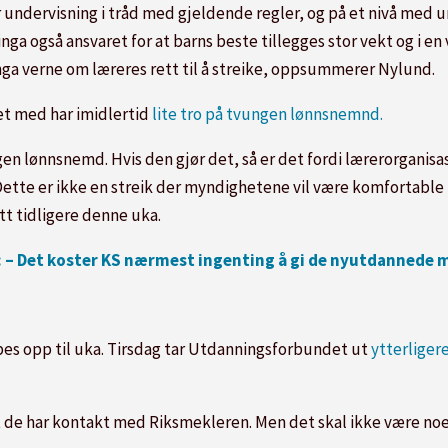
år undervisning i tråd med gjeldende regler, og på et nivå med u
nga også ansvaret for at barns beste tillegges stor vekt og i en 
inga verne om læreres rett til å streike, oppsummerer Nylund.
t med har imidlertid
lite tro på tvungen lønnsnemnd.
en lønnsnemd. Hvis den gjør det, så er det fordi lærerorganisas
 Dette er ikke en streik der myndighetene vil være komfortabl
t tidligere denne uka.
: – Det koster KS nærmest ingenting å gi de nyutdannede m
ppes opp til uka. Tirsdag tar Utdanningsforbundet ut
ytterliger
t de har kontakt med Riksmekleren. Men det skal ikke være n