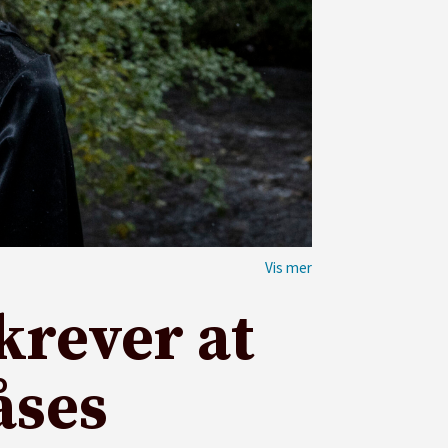
krever at
åses