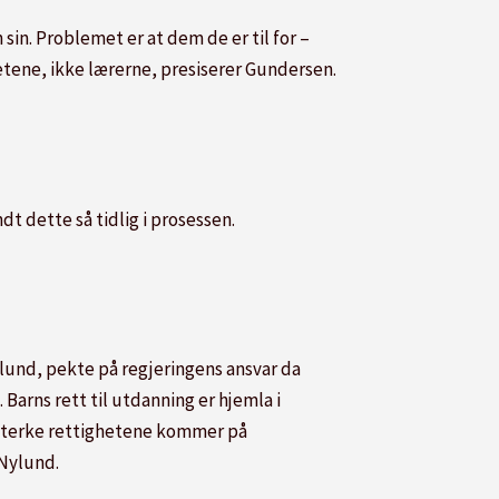
sin. Problemet er at dem de er til for –
etene, ikke lærerne, presiserer Gundersen.
t dette så tidlig i prosessen.
ylund, pekte på regjeringens ansvar da
arns rett til utdanning er hjemla i
 sterke rettighetene kommer på
 Nylund.