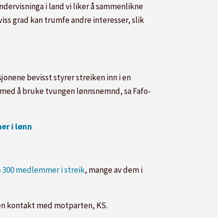
ndervisninga i land vi liker å sammenlikne
viss grad kan trumfe andre interesser, slik
jonene bevisst styrer streiken inn i en
e med å bruke tvungen lønnsnemnd, sa Fafo-
er i lønn
e 300 medlemmer i streik
, mange av dem i
oen kontakt med motparten, KS.