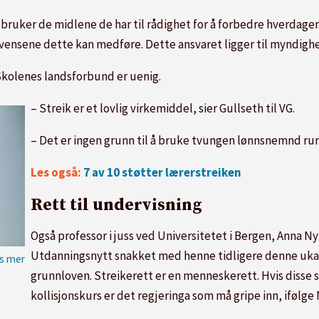
bruker de midlene de har til rådighet for å forbedre hverdagen 
kvensene dette kan medføre. Dette ansvaret ligger til myndigh
 Skolenes landsforbund er uenig.
– Streik er et lovlig virkemiddel, sier Gullseth til VG.
– Det er ingen grunn til å bruke tvungen lønnsnemnd rund
Les også:
7 av 10 støtter lærerstreiken
Rett til undervisning
Også professor i juss ved Universitetet i Bergen, Anna N
Utdanningsnytt snakket med henne tidligere denne uka. B
grunnloven. Streikerett er en menneskerett. Hvis disse
kollisjonskurs er det regjeringa som må gripe inn, ifølge