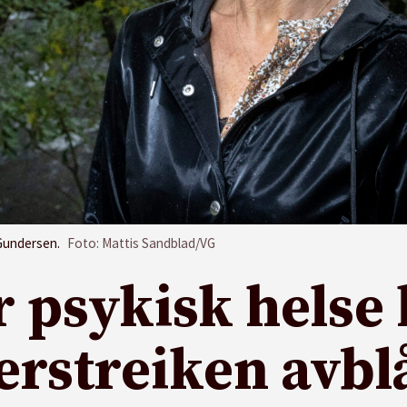
 Gundersen.
Foto: Mattis Sandblad/VG
r psykisk helse 
erstreiken avbl