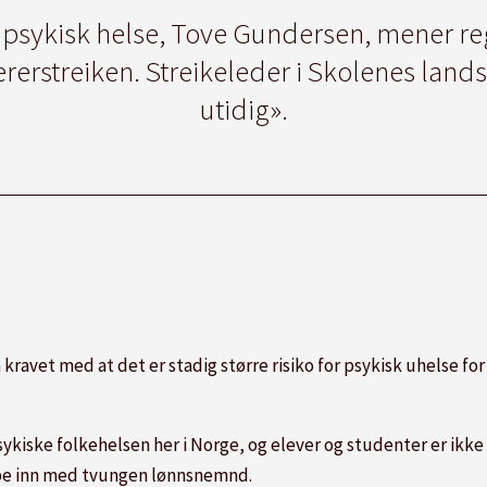
r psykisk helse, Tove Gundersen, mener re
rstreiken. Streikeleder i Skolenes landsf
utidig».
ravet med at det er stadig større risiko for psykisk uhelse f
 psykiske folkehelsen her i Norge, og elever og studenter er ik
ipe inn med tvungen lønnsnemnd.