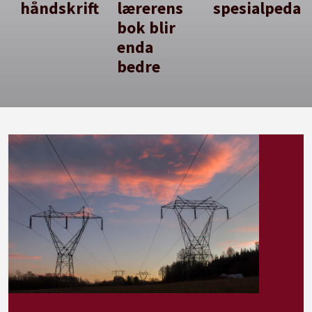
håndskrift
lærerens
spesialpedag
bok blir
enda
bedre