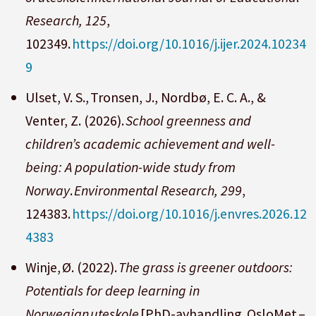
Research, 125
,
102349.
https://doi.org/10.1016/j.ijer.2024.10234
9
Ulset, V. S., Tronsen, J., Nordbø, E. C. A., &
Venter, Z. (2026).
School greenness and
children’s academic achievement and well-
being: A population-wide study from
Norway
.
Environmental Research, 299
,
124383.
https://doi.org/10.1016/j.envres.2026.12
4383
Winje, Ø. (2022).
The grass is greener outdoors:
Potentials for deep learning in
Norwegian uteskole
[PhD-avhandling, OsloMet –