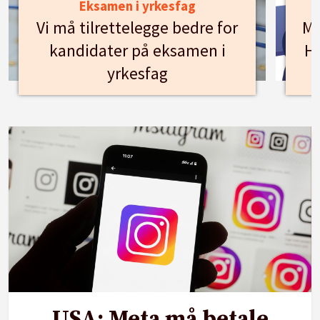
Eksamen i yrkesfag
Vi må tilrettelegge bedre for
Mø
kandidater på eksamen i
Hu
yrkesfag
USA: Meta må betale