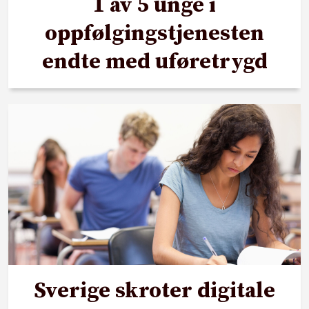
1 av 5 unge i
oppfølgingstjenesten
endte med uføretrygd
Sverige skroter digitale