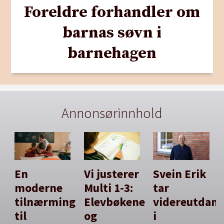
Foreldre forhandler om
barnas søvn i
barnehagen
Annonsørinnhold
En
Vi justerer
Svein Erik
moderne
Multi 1-3:
tar
tilnærming
Elevbøkene
videreutdan
til
og
i