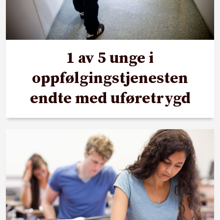
1 av 5 unge i
oppfølgingstjenesten
endte med uføretrygd