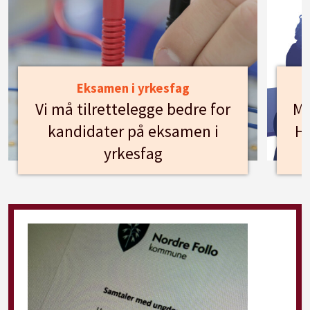
Eksamen i yrkesfag
Vi må tilrettelegge bedre for
Mø
kandidater på eksamen i
Hu
yrkesfag