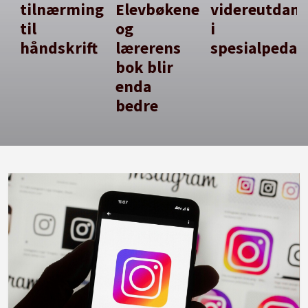
tilnærming
Elevbøkene
videreutdan
til
og
i
håndskrift
lærerens
spesialpedag
bok blir
enda
bedre