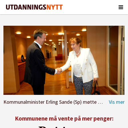
Kommunalminister Erling Sande (Sp) møtte Gunn Marit Helgesen i KS til krisemøte om kommuneøkonomien.
Kommunene må vente på mer penger: