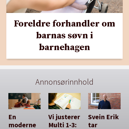
Foreldre forhandler om
barnas søvn i
barnehagen
Annonsørinnhold
En
Vi justerer
Svein Erik
moderne
Multi 1-3:
tar